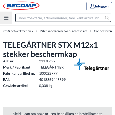
Inloggen
soires & netwerktechniek
Patchkabels en netwerk accessoires
Connectoren
TELEGÄRTNER STX M12x1
stekker beschermkap
Art. nr.
21170697
Merk / Fabrikant
TELEGÄRTNER
Fabrikant artikel nr.
100022777
EAN
4018359448899
Gewicht artikel
0,008 kg
Meld u aan om onze prijzen te bekijken en bestellingen te