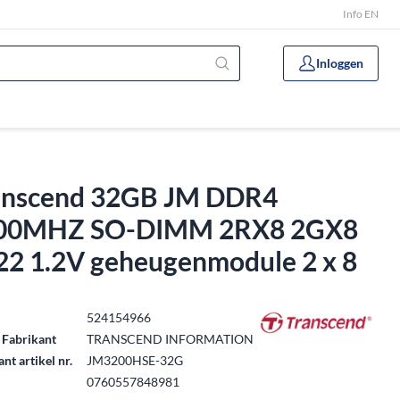
Info EN
Inloggen
anscend 32GB JM DDR4
00MHZ SO-DIMM 2RX8 2GX8
22 1.2V geheugenmodule 2 x 8
.
524154966
 Fabrikant
TRANSCEND INFORMATION
nt artikel nr.
JM3200HSE-32G
0760557848981