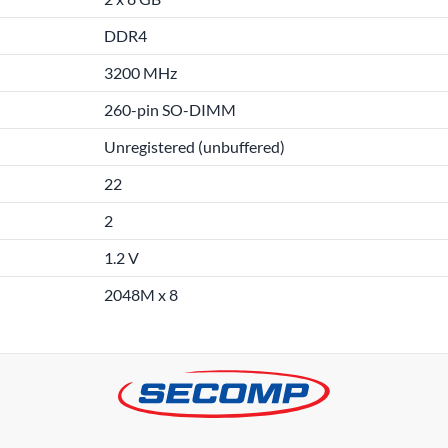
DDR4
3200 MHz
260-pin SO-DIMM
Unregistered (unbuffered)
22
2
1.2 V
2048M x 8