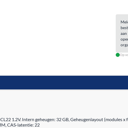
Meld
best
aan 
open
orga
Op vo
.2V. Intern geheugen: 32 GB, Geheugenlayout (modules x form
M, CAS-latentie: 22