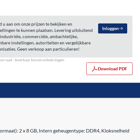
 u aan om onze prijzen te bekijken en
Inloggen
ellingen te kunnen plaatsen. Levering uitsluitend
industriële, commerciële, ambachtelijke,
bare instellingen, autoriteiten en vergelijkbare
nisaties. Geen verkoop aan particulieren!
orraad - leverbaar binnen enkele dagen
Download PDF
aat): 2 x 8 GB, Intern geheugentype: DDR4, Kloksnelheid