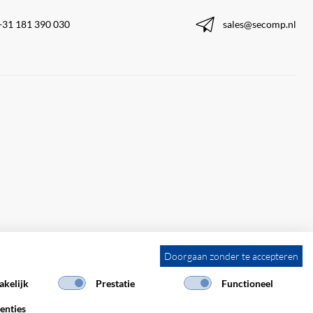
+31 181 390 030
sales@secomp.nl
Doorgaan zonder te accepteren
kelijk
Prestatie
Functioneel
enties