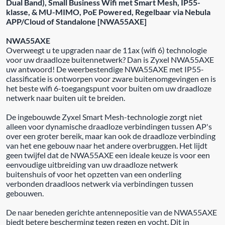
Dual Band), Small Business Wifi met Smart Mesh, IP55-
klasse, & MU-MIMO, PoE Powered, Regelbaar via Nebula
APP/Cloud of Standalone [NWA55AXE]
NWA55AXE
Overweegt u te upgraden naar de 11ax (wifi 6) technologie
voor uw draadloze buitennetwerk? Dan is Zyxel NWA55AXE
uw antwoord! De weerbestendige NWA55AXE met IP55-
classificatie is ontworpen voor zware buitenomgevingen en is
het beste wifi 6-toegangspunt voor buiten om uw draadloze
netwerk naar buiten uit te breiden.
De ingebouwde Zyxel Smart Mesh-technologie zorgt niet
alleen voor dynamische draadloze verbindingen tussen AP's
over een groter bereik, maar kan ook de draadloze verbinding
van het ene gebouw naar het andere overbruggen. Het lijdt
geen twijfel dat de NWA55AXE een ideale keuze is voor een
eenvoudige uitbreiding van uw draadloze netwerk
buitenshuis of voor het opzetten van een onderling
verbonden draadloos netwerk via verbindingen tussen
gebouwen.
De naar beneden gerichte antennepositie van de NWA55AXE
biedt betere bescherming tegen regen en vocht. Dit in