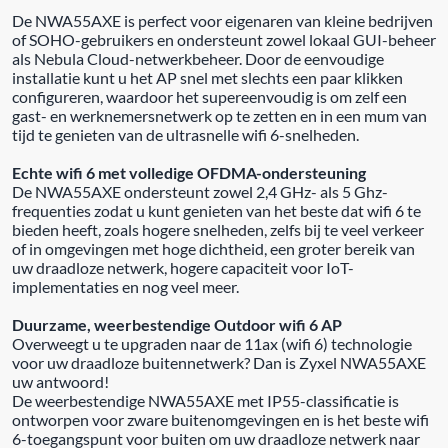
De NWA55AXE is perfect voor eigenaren van kleine bedrijven
of SOHO-gebruikers en ondersteunt zowel lokaal GUI-beheer
als Nebula Cloud-netwerkbeheer. Door de eenvoudige
installatie kunt u het AP snel met slechts een paar klikken
configureren, waardoor het supereenvoudig is om zelf een
gast- en werknemersnetwerk op te zetten en in een mum van
tijd te genieten van de ultrasnelle wifi 6-snelheden.
Echte wifi 6 met volledige OFDMA-ondersteuning
De NWA55AXE ondersteunt zowel 2,4 GHz- als 5 Ghz-
frequenties zodat u kunt genieten van het beste dat wifi 6 te
bieden heeft, zoals hogere snelheden, zelfs bij te veel verkeer
of in omgevingen met hoge dichtheid, een groter bereik van
uw draadloze netwerk, hogere capaciteit voor IoT-
implementaties en nog veel meer.
Duurzame, weerbestendige Outdoor wifi 6 AP
Overweegt u te upgraden naar de 11ax (wifi 6) technologie
voor uw draadloze buitennetwerk? Dan is Zyxel NWA55AXE
uw antwoord!
De weerbestendige NWA55AXE met IP55-classificatie is
ontworpen voor zware buitenomgevingen en is het beste wifi
6-toegangspunt voor buiten om uw draadloze netwerk naar