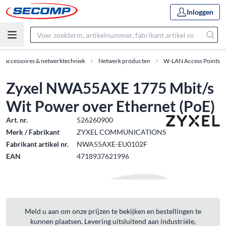
Inloggen
IT accessoires & netwerktechniek
Netwerk producten
W-LAN Access Points
Zyxel NWA55AXE 1775 Mbit/s
Wit Power over Ethernet (PoE)
Art. nr.
526260900
Merk / Fabrikant
ZYXEL COMMUNICATIONS
Fabrikant artikel nr.
NWA55AXE-EU0102F
EAN
4718937621996
Meld u aan om onze prijzen te bekijken en bestellingen te
kunnen plaatsen. Levering uitsluitend aan industriële,