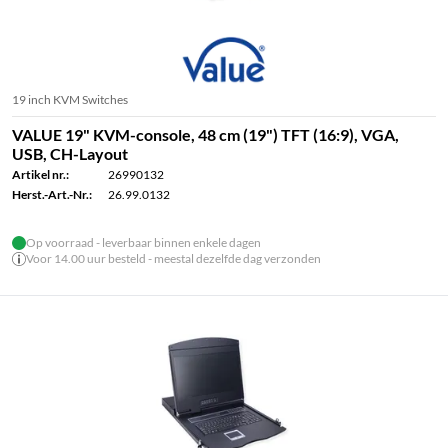
19 inch KVM Switches
VALUE 19" KVM-console, 48 cm (19") TFT (16:9), VGA,
USB, CH-Layout
Artikel nr.:
26990132
Herst.-Art.-Nr.:
26.99.0132
Op voorraad - leverbaar binnen enkele dagen
Voor 14.00 uur besteld - meestal dezelfde dag verzonden