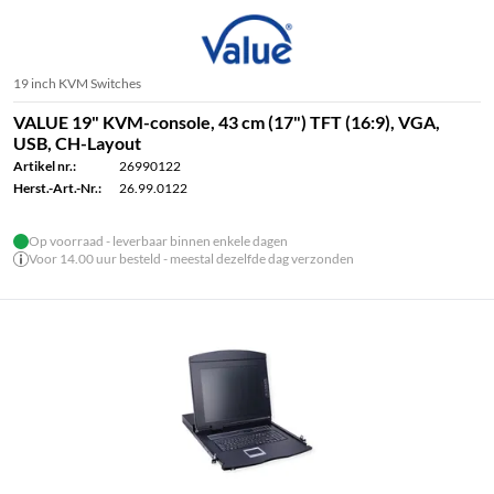
19 inch KVM Switches
VALUE 19" KVM-console, 43 cm (17") TFT (16:9), VGA,
USB, CH-Layout
Artikel nr.:
26990122
Herst.-Art.-Nr.:
26.99.0122
Op voorraad - leverbaar binnen enkele dagen
Voor 14.00 uur besteld - meestal dezelfde dag verzonden