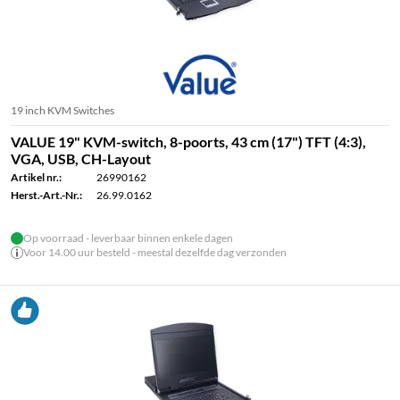
19 inch KVM Switches
VALUE 19" KVM-switch, 8-poorts, 43 cm (17") TFT (4:3),
VGA, USB, CH-Layout
Artikel nr.:
26990162
Herst.-Art.-Nr.:
26.99.0162
Op voorraad - leverbaar binnen enkele dagen
Voor 14.00 uur besteld - meestal dezelfde dag verzonden