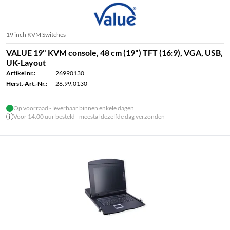
19 inch KVM Switches
VALUE 19" KVM console, 48 cm (19") TFT (16:9), VGA, USB,
UK-Layout
Artikel nr.:
26990130
Herst.-Art.-Nr.:
26.99.0130
Op voorraad - leverbaar binnen enkele dagen
Voor 14.00 uur besteld - meestal dezelfde dag verzonden