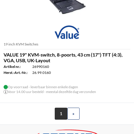
19 inch KVM Switches
VALUE 19" KVM-switch, 8-poorts, 43 cm (17") TFT (4:3),
VGA, USB, UK-Layout
Artikel nr.:
26990160
Herst.-Art.-Nr.:
26.99.0160
Op voorraad - leverbaar binnen enkele dagen
Voor 14.00 uur besteld - meestal dezelfde dag verzonden
1
»