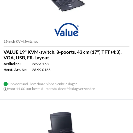
19 inch KVM Switches
VALUE 19" KVM-switch, 8-poorts, 43 cm (17") TFT (4:3),
VGA, USB, FR-Layout
Artikel nr.:
26990163
Herst.-Art.-Nr.:
26.99.0163
Op voorraad - leverbaar binnen enkele dagen
Voor 14.00 uur besteld - meestal dezelfde dag verzonden