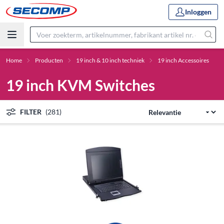
Inloggen
Home
Producten
19 inch & 10 inch techniek
19 inch Accessoires
19 inch KVM Switches
FILTER
(281)