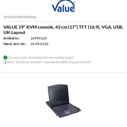
19 inch KVM Switches
VALUE 19" KVM console, 43 cm (17") TFT (16:9), VGA, USB,
UK-Layout
Artikel nr.:
26990120
Herst.-Art.-Nr.:
26.99.0120
Op voorraad - leverbaar binnen enkele dagen
Voor 14.00 uur besteld - meestal dezelfde dag verzonden