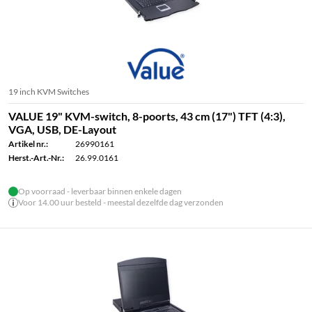
19 inch KVM Switches
VALUE 19" KVM-switch, 8-poorts, 43 cm (17") TFT (4:3),
VGA, USB, DE-Layout
Artikel nr.:
26990161
Herst.-Art.-Nr.:
26.99.0161
Op voorraad - leverbaar binnen enkele dagen
Voor 14.00 uur besteld - meestal dezelfde dag verzonden