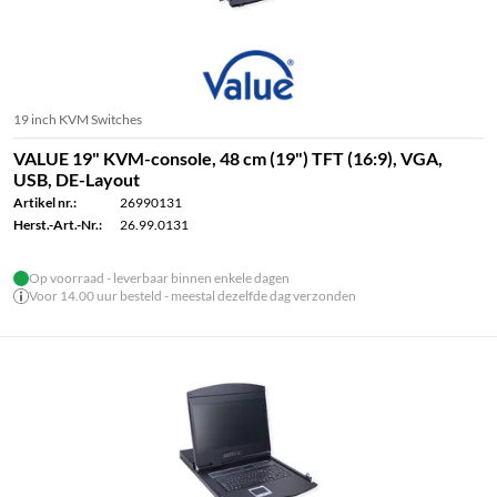
19 inch KVM Switches
VALUE 19" KVM-console, 48 cm (19") TFT (16:9), VGA,
USB, DE-Layout
Artikel nr.:
26990131
Herst.-Art.-Nr.:
26.99.0131
Op voorraad - leverbaar binnen enkele dagen
Voor 14.00 uur besteld - meestal dezelfde dag verzonden