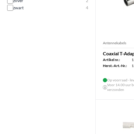
zilver
2
zwart
4
Antennekabels
Coaxial T-Ada
Artikel nr.:
1
Herst.-Art.-Nr.:
1
Op voorraad - le
Voor 14.00 uur be
verzonden