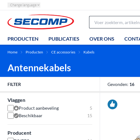
Change language
PRODUCTEN
PUBLICATIES
OVER ONS
CONT
Home
Producten
CE accessories
Kabels
Antennekabels
FILTER
Gevonden:
16
Vlaggen
Product aanbeveling
5
Beschikbaar
15
Producent