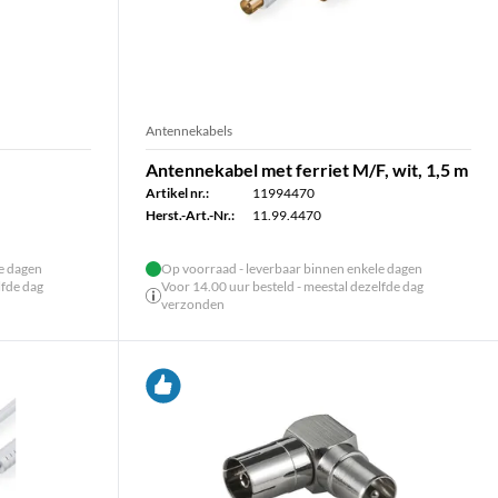
Antennekabels
Antennekabel met ferriet M/F, wit, 1,5 m
Artikel nr.:
11994470
Herst.-Art.-Nr.:
11.99.4470
le dagen
Op voorraad - leverbaar binnen enkele dagen
lfde dag
Voor 14.00 uur besteld - meestal dezelfde dag
verzonden