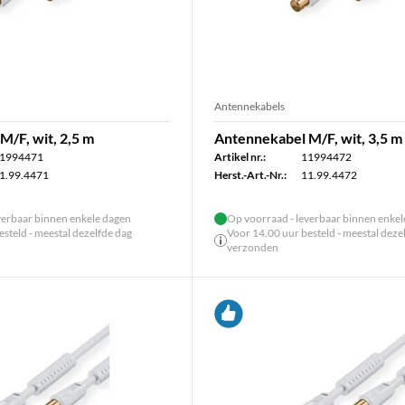
Antennekabels
/F, wit, 2,5 m
Antennekabel M/F, wit, 3,5 m
1994471
Artikel nr.:
11994472
1.99.4471
Herst.-Art.-Nr.:
11.99.4472
verbaar binnen enkele dagen
Op voorraad - leverbaar binnen enke
steld - meestal dezelfde dag
Voor 14.00 uur besteld - meestal deze
verzonden