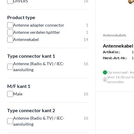
DIVERS
16
Product type
Antenne adapter connector
1
Antenne verdeler/splitter
1
Antennekabels
Antennekabel
14
Antennekabel M
Artikel nr.:
1
Type connector kant 1
Herst.-Art.-Nr.:
1
Antenne (Radio & TV) / IEC-
16
aansluiting
Op voorraad - le
Voor 14.00 uur be
verzonden
M/F kant 1
Male
16
Type connector kant 2
Antenne (Radio & TV) / IEC-
16
aansluiting