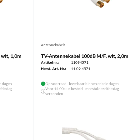
Antennekabels
wit, 1,0m
TV-Antennekabel 100dB M/F, wit, 2,0m
Artikel nr.:
11094571
Herst.-Art.-Nr.:
11.09.4571
le dagen
Op voorraad - leverbaar binnen enkele dagen
lfde dag
Voor 14.00 uur besteld - meestal dezelfde dag
verzonden