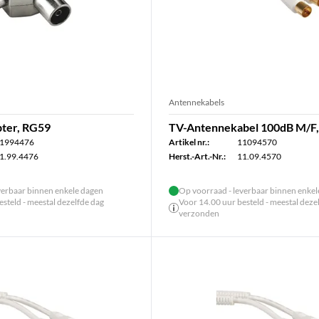
Antennekabels
pter, RG59
TV-Antennekabel 100dB M/F, 
1994476
Artikel nr.:
11094570
1.99.4476
Herst.-Art.-Nr.:
11.09.4570
verbaar binnen enkele dagen
Op voorraad - leverbaar binnen enke
steld - meestal dezelfde dag
Voor 14.00 uur besteld - meestal deze
verzonden