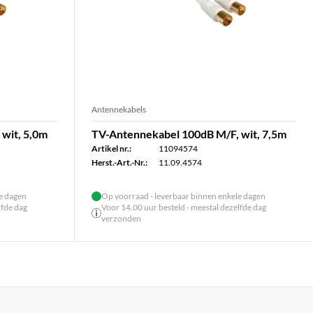
Antennekabels
wit, 5,0m
TV-Antennekabel 100dB M/F, wit, 7,5m
Artikel nr.:
11094574
Herst.-Art.-Nr.:
11.09.4574
le dagen
Op voorraad - leverbaar binnen enkele dagen
lfde dag
Voor 14.00 uur besteld - meestal dezelfde dag
verzonden