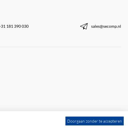
+31 181 390 030
sales@secomp.nl
Doorgaan zonder te accepteren