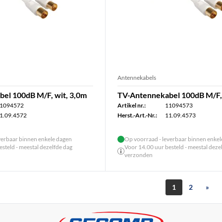
Antennekabels
el 100dB M/F, wit, 3,0m
TV-Antennekabel 100dB M/F, 
1094572
Artikel nr.:
11094573
1.09.4572
Herst.-Art.-Nr.:
11.09.4573
verbaar binnen enkele dagen
Op voorraad - leverbaar binnen enke
steld - meestal dezelfde dag
Voor 14.00 uur besteld - meestal deze
verzonden
1
2
»