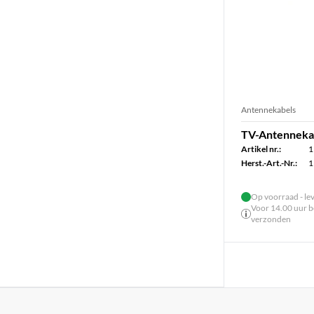
Antennekabels
TV-Antennekab
Artikel nr.:
1
Herst.-Art.-Nr.:
1
Op voorraad - le
Voor 14.00 uur be
verzonden