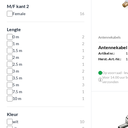
M/F kant 2
Female
16
Lengte
0 m
2
Antennekabels
1 m
2
Antennekabel m
1.5 m
1
Artikel nr.:
1
2 m
2
Herst.-Art.-Nr.:
1
2.5 m
1
3 m
2
Op voorraad - le
Voor 14.00 uur be
3.5 m
1
verzonden
5 m
3
7.5 m
1
10 m
1
Kleur
wit
10