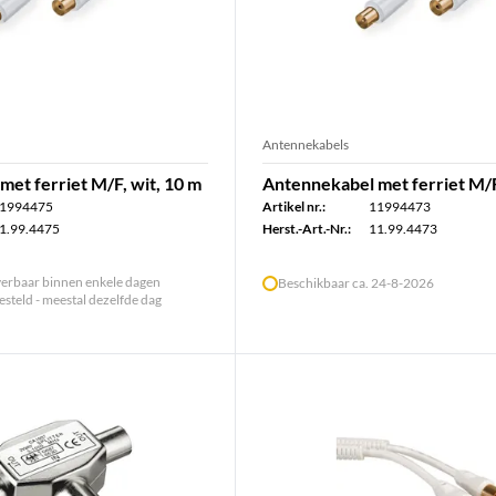
Antennekabels
et ferriet M/F, wit, 10 m
Antennekabel met ferriet M/F
1994475
Artikel nr.:
11994473
1.99.4475
Herst.-Art.-Nr.:
11.99.4473
verbaar binnen enkele dagen
Beschikbaar ca. 24-8-2026
steld - meestal dezelfde dag