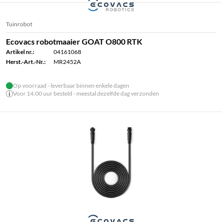
Tuinrobot
Ecovacs robotmaaier GOAT O800 RTK
Artikel nr.:
04161068
Herst.-Art.-Nr.:
MR2452A
Op voorraad - leverbaar binnen enkele dagen
Voor 14.00 uur besteld - meestal dezelfde dag verzonden