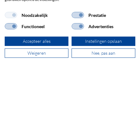
Noodzakelijk
Prestatie
+31 181 390 030
Functioneel
Advertenties
sales@secomp.nl
Accepteer alles
Instellingen opslaan
Weigeren
Nee, pas aan
Abonneren op de nieuwsbrief