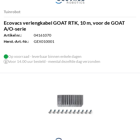
Tuinrobot
Ecovacs verlengkabel GOAT RTK, 10 m, voor de GOAT
A/O-serie
Artikel nr.:
04161070
Herst.-Art.-Nr.:
GEX010001
Op voorraad - leverbaar binnen enkele dagen
Voor 14.00 uur besteld - meestal dezelfde dag verzonden