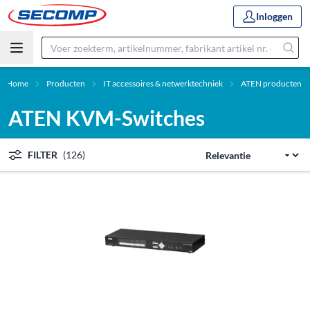
Inloggen
Home
Producten
IT accessoires & netwerktechniek
ATEN producten
ATEN KVM-Switches
FILTER
(126)