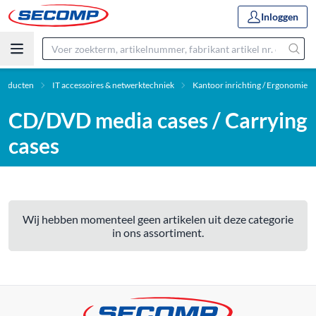
Inloggen
roducten
IT accessoires & netwerktechniek
Kantoor inrichting / Ergonomie
CD/DVD media cases / Carrying
cases
Wij hebben momenteel geen artikelen uit deze categorie
in ons assortiment.