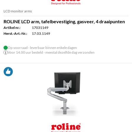
LCD monitor arms
ROLINE LCD arm, tafelbevestiging, gasveer, 4 draaipunten
Artikel nr.:
17031149
Herst.-Art.-Nr.:
17.03.1149
Op voorraad - leverbaar binnen enkele dagen
Voor 14.00 uur besteld - meestal dezelfde dag verzonden