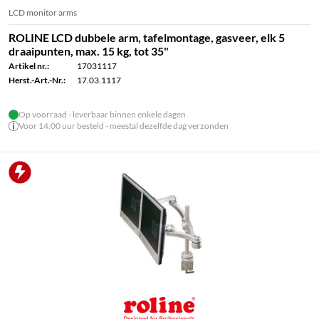
LCD monitor arms
ROLINE LCD dubbele arm, tafelmontage, gasveer, elk 5
draaipunten, max. 15 kg, tot 35"
Artikel nr.:
17031117
Herst.-Art.-Nr.:
17.03.1117
Op voorraad - leverbaar binnen enkele dagen
Voor 14.00 uur besteld - meestal dezelfde dag verzonden