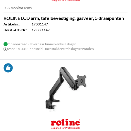
LCD monitor arms
ROLINE LCD arm, tafelbevestiging, gasveer, 5 draaipunten
Artikel nr.:
17031147
Herst.-Art.-Nr.:
17.03.1147
Op voorraad - leverbaar binnen enkele dagen
Voor 14.00 uur besteld - meestal dezelfde dag verzonden