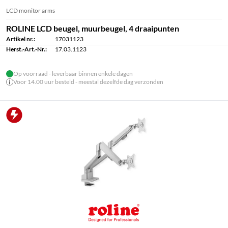
LCD monitor arms
ROLINE LCD beugel, muurbeugel, 4 draaipunten
Artikel nr.:
17031123
Herst.-Art.-Nr.:
17.03.1123
Op voorraad - leverbaar binnen enkele dagen
Voor 14.00 uur besteld - meestal dezelfde dag verzonden