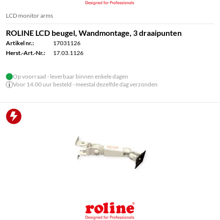
LCD monitor arms
ROLINE LCD beugel, Wandmontage, 3 draaipunten
Artikel nr.:
17031126
Herst.-Art.-Nr.:
17.03.1126
Op voorraad - leverbaar binnen enkele dagen
Voor 14.00 uur besteld - meestal dezelfde dag verzonden