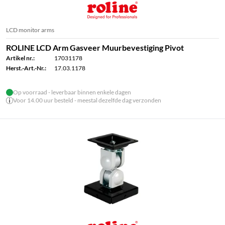
LCD monitor arms
ROLINE LCD Arm Gasveer Muurbevestiging Pivot
Artikel nr.:
17031178
Herst.-Art.-Nr.:
17.03.1178
Op voorraad - leverbaar binnen enkele dagen
Voor 14.00 uur besteld - meestal dezelfde dag verzonden