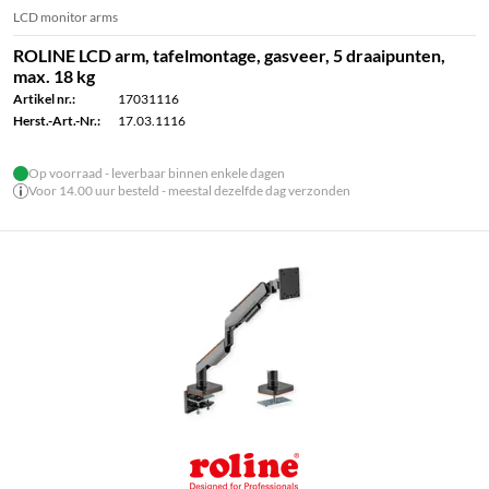
LCD monitor arms
ROLINE LCD arm, tafelmontage, gasveer, 5 draaipunten,
max. 18 kg
Artikel nr.:
17031116
Herst.-Art.-Nr.:
17.03.1116
Op voorraad - leverbaar binnen enkele dagen
Voor 14.00 uur besteld - meestal dezelfde dag verzonden