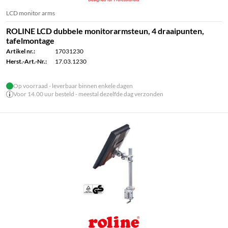
LCD monitor arms
ROLINE LCD dubbele monitorarmsteun, 4 draaipunten,
tafelmontage
Artikel nr.:
17031230
Herst.-Art.-Nr.:
17.03.1230
Op voorraad - leverbaar binnen enkele dagen
Voor 14.00 uur besteld - meestal dezelfde dag verzonden