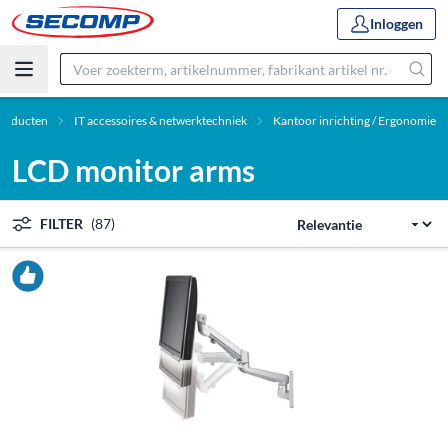
Inloggen
roducten
IT accessoires & netwerktechniek
Kantoor inrichting / Ergonomie
LCD monitor arms
FILTER
(87)