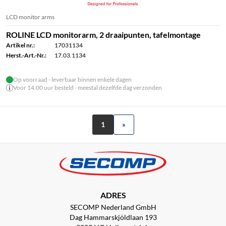
LCD monitor arms
ROLINE LCD monitorarm, 2 draaipunten, tafelmontage
Artikel nr.:
17031134
Herst.-Art.-Nr.:
17.03.1134
Op voorraad - leverbaar binnen enkele dagen
Voor 14.00 uur besteld - meestal dezelfde dag verzonden
1
»
ADRES
SECOMP Nederland GmbH
Dag Hammarskjöldlaan 193