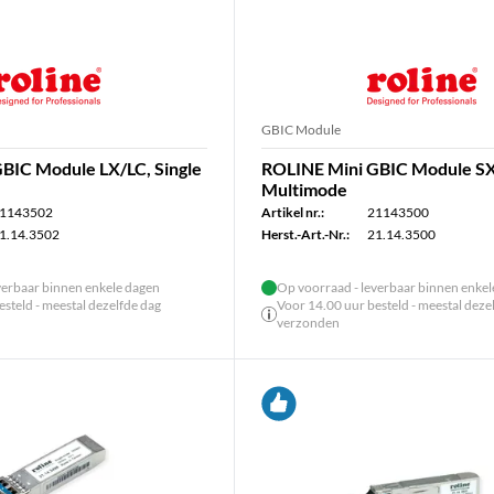
GBIC Module
BIC Module LX/LC, Single
ROLINE Mini GBIC Module SX
Multimode
1143502
Artikel nr.:
21143500
1.14.3502
Herst.-Art.-Nr.:
21.14.3500
verbaar binnen enkele dagen
Op voorraad - leverbaar binnen enke
steld - meestal dezelfde dag
Voor 14.00 uur besteld - meestal deze
verzonden