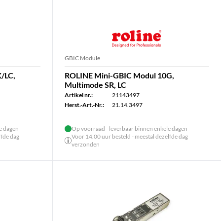
GBIC Module
/LC,
ROLINE Mini-GBIC Modul 10G,
Multimode SR, LC
Artikel nr.:
21143497
Herst.-Art.-Nr.:
21.14.3497
le dagen
Op voorraad - leverbaar binnen enkele dagen
lfde dag
Voor 14.00 uur besteld - meestal dezelfde dag
verzonden