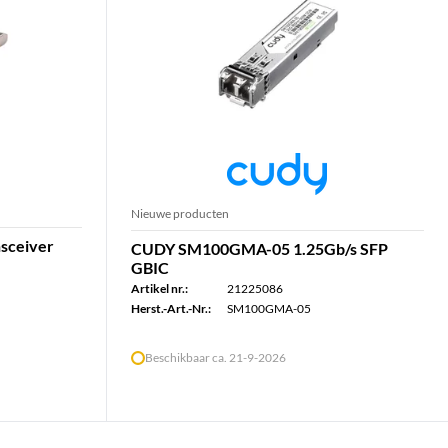
Nieuwe producten
sceiver
CUDY SM100GMA-05 1.25Gb/s SFP
GBIC
Artikel nr.:
21225086
Herst.-Art.-Nr.:
SM100GMA-05
Beschikbaar ca. 21-9-2026