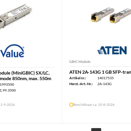
GBIC Module
ATEN 2A-143G 1 GB SFP-tran
dule (MiniGBIC) SX/LC,
imode 850nm, max. 550m
Artikel nr.:
14017535
Herst.-Art.-Nr.:
2A-143G
1993500
1.99.3500
 21-9-2026
Beschikbaar ca. 10-8-2026