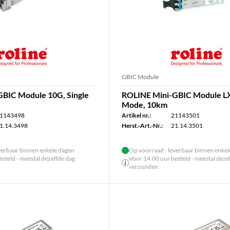
GBIC Module
BIC Module 10G, Single
ROLINE Mini-GBIC Module LX
Mode, 10km
1143498
Artikel nr.:
21143501
1.14.3498
Herst.-Art.-Nr.:
21.14.3501
verbaar binnen enkele dagen
Op voorraad - leverbaar binnen enke
steld - meestal dezelfde dag
Voor 14.00 uur besteld - meestal deze
verzonden