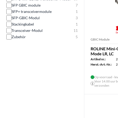
SFP GBIC module
7
SFP+ transceivermodule
1
SFP-GBIC-Modul
3
Stackingkabel
1
Transceiver-Modul
11
Zubehör
5
GBIC Module
ROLINE Mini-G
Mode LR, LC
Artikel nr.:
2
Herst.-Art.-Nr.:
2
Op voorraad - le
Voor 14.00 uur be
verzonden