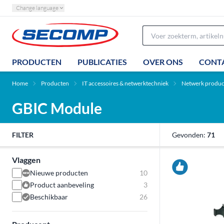
Change language
PRODUCTEN
PUBLICATIES
OVER ONS
CONT
Home
Producten
IT accessoires & netwerktechniek
Netwerk produc
GBIC Module
FILTER
Gevonden:
71
Vlaggen
Nieuwe producten
10
Product aanbeveling
3
Beschikbaar
26