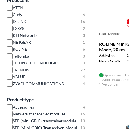
Producent
ATEN
1
Cudy
6
D-LINK
16
EXSYS
2
GBIC Module
KTI Networks
3
NETGEAR
1
ROLINE Mini G
ROLINE
6
Mode, 20km
Artikel nr.:
2
Teltonika
3
Herst.-Art.-Nr.:
2
TP-LINK TECHNOLOGIES
3
TRENDNET
22
Op voorraad - le
VALUE
4
Voor 14.00 uur be
ZYXEL COMMUNICATIONS
4
verzonden
Product type
Accessoires
4
Netwerk transceiver modules
16
SFP (mini-GBIC) transceivermodule
13
SFP (Mini-GBIC)-Transceiver-Modul
10