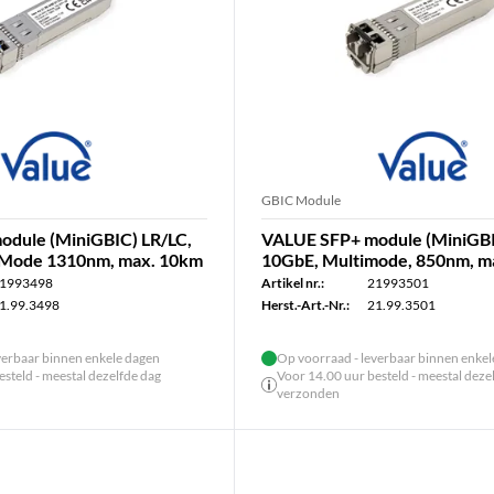
GBIC Module
dule (MiniGBIC) LR/LC,
VALUE SFP+ module (MiniGBI
 Mode 1310nm, max. 10km
10GbE, Multimode, 850nm, m
1993498
Artikel nr.:
21993501
1.99.3498
Herst.-Art.-Nr.:
21.99.3501
verbaar binnen enkele dagen
Op voorraad - leverbaar binnen enke
steld - meestal dezelfde dag
Voor 14.00 uur besteld - meestal deze
verzonden