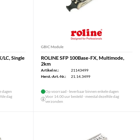
GBIC Module
/LC, Single
ROLINE SFP 100Base-FX, Multimode,
2km
Artikel nr.:
21143499
Herst.-Art.-Nr.:
21.14.3499
le dagen
Op voorraad - leverbaar binnen enkele dagen
lfde dag
Voor 14.00 uur besteld - meestal dezelfde dag
verzonden