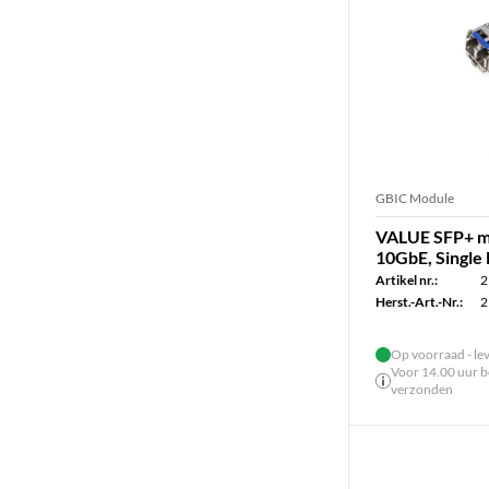
GBIC Module
VALUE SFP+ mo
10GbE, Single
Artikel nr.:
2
Herst.-Art.-Nr.:
2
Op voorraad - le
Voor 14.00 uur be
verzonden