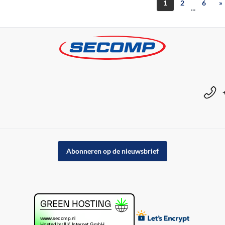
1
2
6
»
...
Abonneren op de nieuwsbrief