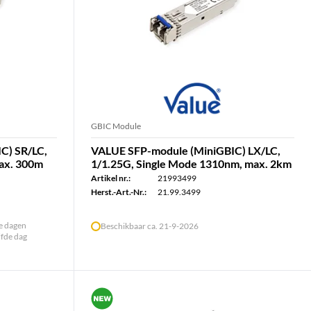
GBIC Module
C) SR/LC,
VALUE SFP-module (MiniGBIC) LX/LC,
ax. 300m
1/1.25G, Single Mode 1310nm, max. 2km
Artikel nr.:
21993499
Herst.-Art.-Nr.:
21.99.3499
le dagen
Beschikbaar ca. 21-9-2026
lfde dag