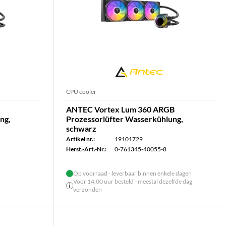
CPU cooler
ANTEC Vortex Lum 360 ARGB
ng,
Prozessorlüfter Wasserkühlung,
schwarz
Artikel nr.:
19101729
Herst.-Art.-Nr.:
0-761345-40055-8
Op voorraad - leverbaar binnen enkele dagen
Voor 14.00 uur besteld - meestal dezelfde dag
verzonden