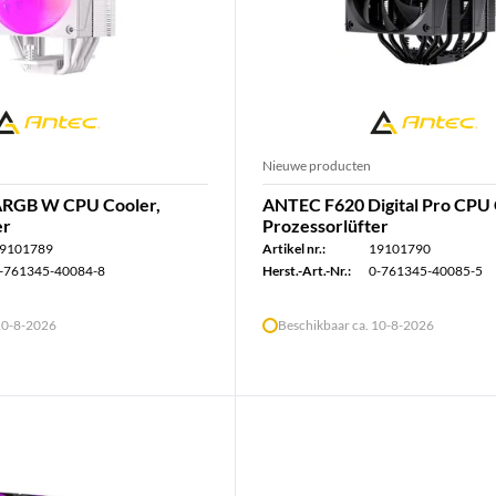
Nieuwe producten
RGB W CPU Cooler,
ANTEC F620 Digital Pro CPU 
er
Prozessorlüfter
9101789
Artikel nr.:
19101790
-761345-40084-8
Herst.-Art.-Nr.:
0-761345-40085-5
 10-8-2026
Beschikbaar ca. 10-8-2026