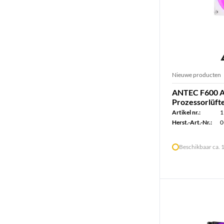
Nieuwe producten
ANTEC F600 A
Prozessorlüft
Artikel nr.:
1
Herst.-Art.-Nr.:
0
Beschikbaar ca.