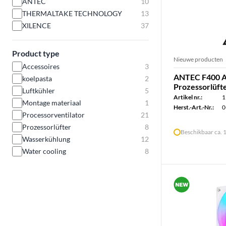
ANTEC
10
THERMALTAKE TECHNOLOGY
13
XILENCE
37
Product type
Nieuwe producten
Accessoires
3
ANTEC F400 A
koelpasta
2
Prozessorlüft
Luftkühler
5
Artikel nr.:
1
Montage materiaal
1
Herst.-Art.-Nr.:
0
Processorventilator
21
Prozessorlüfter
8
Beschikbaar ca.
Wasserkühlung
12
Water cooling
8