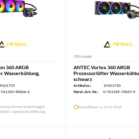
CPU cooler
on 360 ARGB
ANTEC Vortex 360 ARGB
er Wasserkühlung,
Prozessorlüfter Wasserkühlu
schwarz
9101755
Artikel nr.:
19101730
-761345-40066-4
Herst.-Art.-Nr.:
0-761345-74047-0
verbaar binnen enkele dagen
Beschikbaar ca. 21-8-2026
steld - meestal dezelfde dag