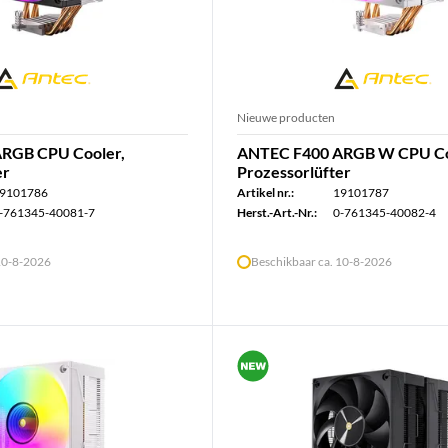
Nieuwe producten
RGB CPU Cooler,
ANTEC F400 ARGB W CPU Co
er
Prozessorlüfter
9101786
Artikel nr.:
19101787
-761345-40081-7
Herst.-Art.-Nr.:
0-761345-40082-4
 10-8-2026
Beschikbaar ca. 10-8-2026