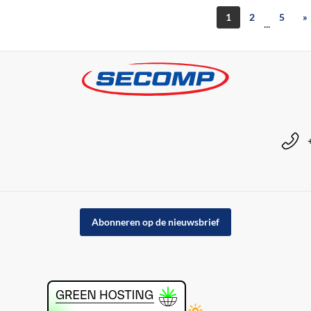
1
2
5
»
...
Abonneren op de nieuwsbrief