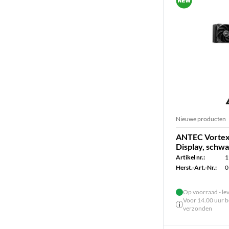
Nieuwe producten
ANTEC Vortex
Display, schw
Artikel nr.:
1
Herst.-Art.-Nr.:
0
Op voorraad - le
Voor 14.00 uur be
verzonden