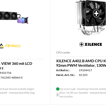
CPU cooler
XILENCE A402.B AMD CPU Ko
 VIEW 360 mit LCD
92mm PWM Ventilator, 130
arz
Artikel nr.:
19104417
9101756
Herst.-Art.-Nr.:
XC325
-761345-40064-0
verbaar binnen enkele dagen
Op voorraad - leverbaar binnen enke
steld - meestal dezelfde dag
Voor 14.00 uur besteld - meestal deze
verzonden