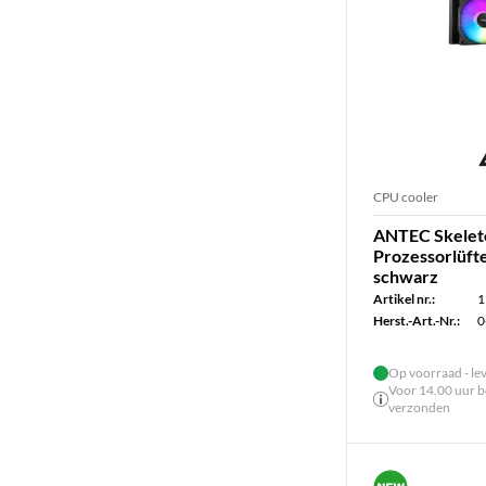
CPU cooler
ANTEC Skelet
Prozessorlüft
schwarz
Artikel nr.:
1
Herst.-Art.-Nr.:
0
Op voorraad - le
Voor 14.00 uur be
verzonden