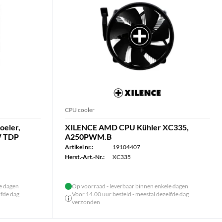
CPU cooler
eler,
XILENCE AMD CPU Kühler XC335,
W TDP
A250PWM.B
Artikel nr.:
19104407
Herst.-Art.-Nr.:
XC335
le dagen
Op voorraad - leverbaar binnen enkele dagen
lfde dag
Voor 14.00 uur besteld - meestal dezelfde dag
verzonden