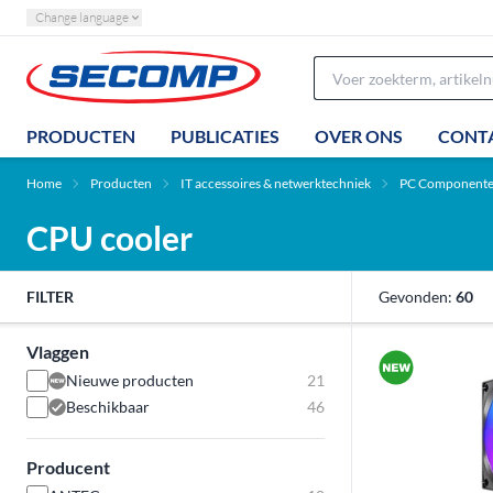
Change language
PRODUCTEN
PUBLICATIES
OVER ONS
CONT
Home
Producten
IT accessoires & netwerktechniek
PC Component
CPU cooler
FILTER
Gevonden:
60
Vlaggen
Nieuwe producten
21
Beschikbaar
46
Producent