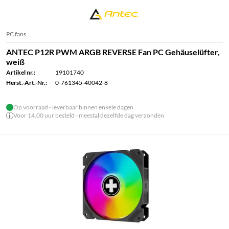
PC fans
ANTEC P12R PWM ARGB REVERSE Fan PC Gehäuselüfter,
weiß
Artikel nr.:
19101740
Herst.-Art.-Nr.:
0-761345-40042-8
Op voorraad - leverbaar binnen enkele dagen
Voor 14.00 uur besteld - meestal dezelfde dag verzonden