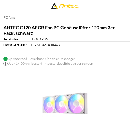
PC fans
ANTEC C120 ARGB Fan PC Gehäuselüfter 120mm 3er
Pack, schwarz
Artikel nr.:
19101736
Herst.-Art.-Nr.:
0-761345-40046-6
Op voorraad - leverbaar binnen enkele dagen
Voor 14.00 uur besteld - meestal dezelfde dag verzonden