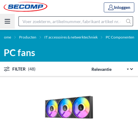
Inloggen
Home
Producten
IT accessoires & netwerktechniek
PC Componenten
PC fans
FILTER
(48)