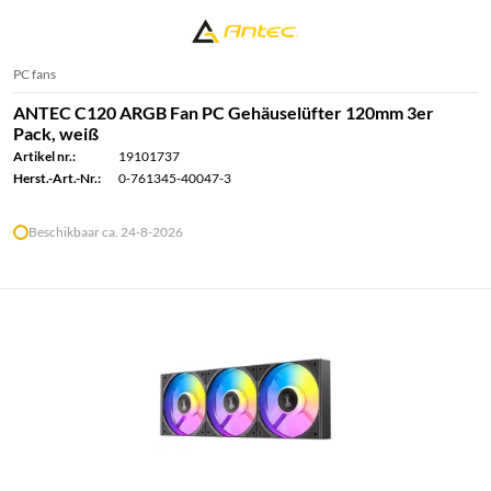
PC fans
ANTEC C120 ARGB Fan PC Gehäuselüfter 120mm 3er
Pack, weiß
Artikel nr.:
19101737
Herst.-Art.-Nr.:
0-761345-40047-3
Beschikbaar ca. 24-8-2026