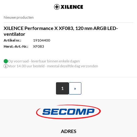
Nieuwe producten
XILENCE Performance X XF083, 120 mm ARGB LED-
ventilator
Artikel nr.:
19104400
Herst.-Art.-Nr.:
XF083
Op voorraad - leverbaar binnen enkele dagen
Voor 14.00 uur besteld - meestal dezelfde dag verzonden
1
»
ADRES