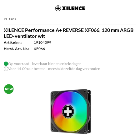
PC fans
XILENCE Performance A+ REVERSE XF066, 120 mm ARGB
LED-ventilator wit
Artikel nr.:
19104399
Herst.-Art.-Nr.:
XF066
Op voorraad - leverbaar binnen enkele dagen
Voor 14.00 uur besteld - meestal dezelfde dag verzonden