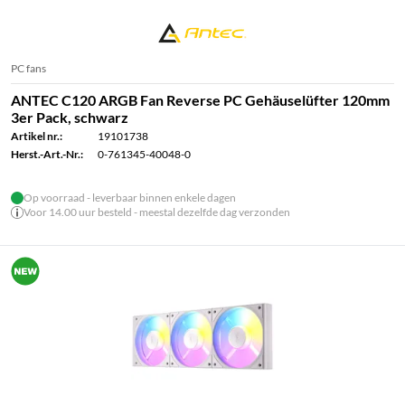
PC fans
ANTEC C120 ARGB Fan Reverse PC Gehäuselüfter 120mm
3er Pack, schwarz
Artikel nr.:
19101738
Herst.-Art.-Nr.:
0-761345-40048-0
Op voorraad - leverbaar binnen enkele dagen
Voor 14.00 uur besteld - meestal dezelfde dag verzonden