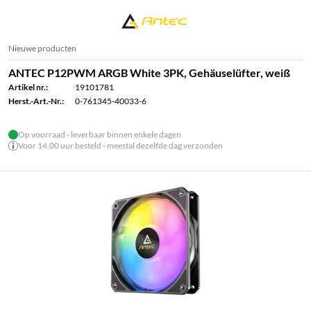
Nieuwe producten
ANTEC P12PWM ARGB White 3PK, Gehäuselüfter, weiß
Artikel nr.:
19101781
Herst.-Art.-Nr.:
0-761345-40033-6
Op voorraad - leverbaar binnen enkele dagen
Voor 14.00 uur besteld - meestal dezelfde dag verzonden