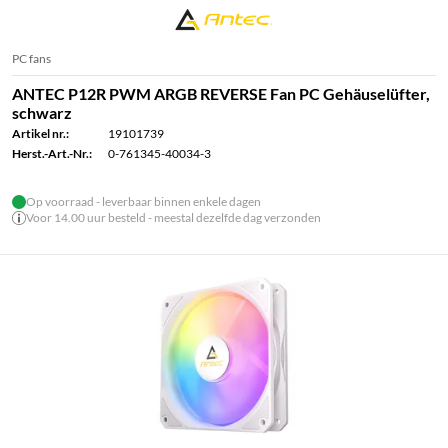
PC fans
ANTEC P12R PWM ARGB REVERSE Fan PC Gehäuselüfter,
schwarz
Artikel nr.:
19101739
Herst.-Art.-Nr.:
0-761345-40034-3
Op voorraad - leverbaar binnen enkele dagen
Voor 14.00 uur besteld - meestal dezelfde dag verzonden