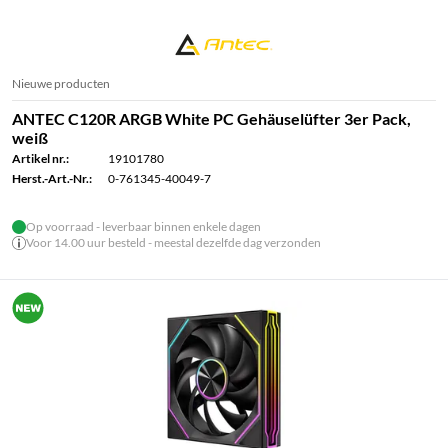
Nieuwe producten
ANTEC C120R ARGB White PC Gehäuselüfter 3er Pack,
weiß
Artikel nr.:
19101780
Herst.-Art.-Nr.:
0-761345-40049-7
Op voorraad - leverbaar binnen enkele dagen
Voor 14.00 uur besteld - meestal dezelfde dag verzonden