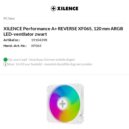
PC fans
XILENCE Performance A+ REVERSE XF065, 120 mm ARGB
LED-ventilator zwart
Artikel nr.:
19104398
Herst.-Art.-Nr.:
XF065
Op voorraad - leverbaar binnen enkele dagen
Voor 14.00 uur besteld - meestal dezelfde dag verzonden