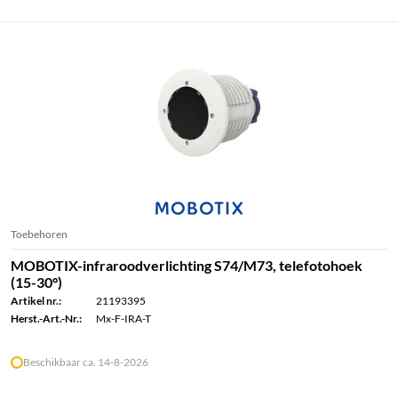
Toebehoren
MOBOTIX-infraroodverlichting S74/M73, telefotohoek
(15-30°)
Artikel nr.:
21193395
Herst.-Art.-Nr.:
Mx-F-IRA-T
Beschikbaar ca. 14-8-2026