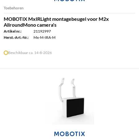
Toebehoren
MOBOTIX MxIRLight montagebeugel voor M2x
AllroundMono camera's
Artikel nr.:
21192997
Herst.-Art.-Nr.:
Mx-M-IRA-M
Beschikbaar ca. 14-8-2026