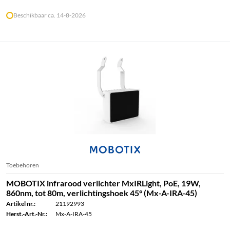
Beschikbaar ca. 14-8-2026
Toebehoren
MOBOTIX infrarood verlichter MxIRLight, PoE, 19W,
860nm, tot 80m, verlichtingshoek 45° (Mx-A-IRA-45)
Artikel nr.:
21192993
Herst.-Art.-Nr.:
Mx-A-IRA-45