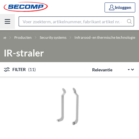
Inloggen
ome
Producten
Security systems
Infrarood- en thermische technologie
IR-straler
FILTER
(11)