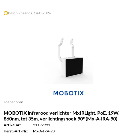
Beschikbaar ca. 14-8-2026
Toebehoren
MOBOTIX infrarood verlichter MxIRLight, PoE, 19W,
860nm, tot 35m, verlichtingshoek 90° (Mx-A-IRA-90)
Artikel nr.:
21192991
Herst.-Art.-Nr.:
Mx-A-IRA-90