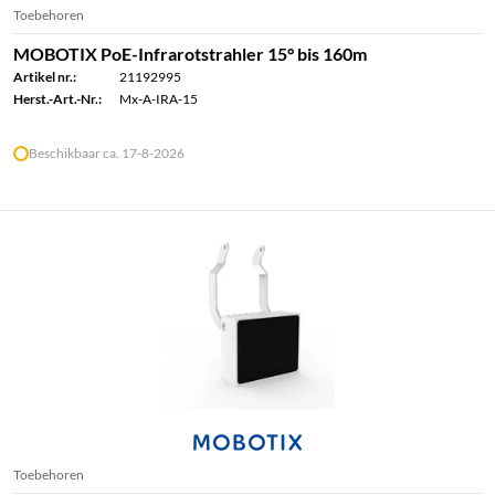
Toebehoren
MOBOTIX PoE-Infrarotstrahler 15° bis 160m
Artikel nr.:
21192995
Herst.-Art.-Nr.:
Mx-A-IRA-15
Beschikbaar ca. 17-8-2026
Toebehoren