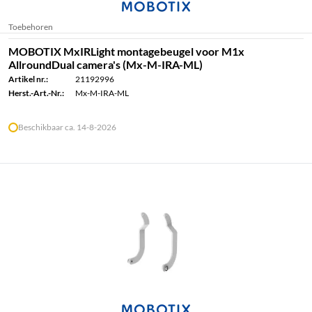
Toebehoren
MOBOTIX MxIRLight montagebeugel voor M1x
AllroundDual camera's (Mx-M-IRA-ML)
Artikel nr.:
21192996
Herst.-Art.-Nr.:
Mx-M-IRA-ML
Beschikbaar ca. 14-8-2026