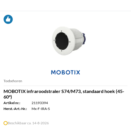
Toebehoren
MOBOTIX infraroodstraler S74/M73, standaard hoek (45-
60°)
Artikel nr.:
21193394
Herst.-Art.-Nr.:
Mx-F-IRA-S
Beschikbaar ca. 14-8-2026