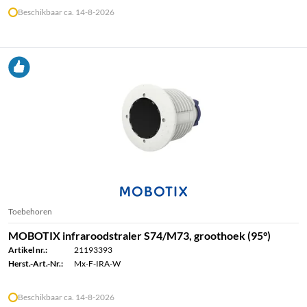
Beschikbaar ca. 14-8-2026
Toebehoren
MOBOTIX infraroodstraler S74/M73, groothoek (95°)
Artikel nr.:
21193393
Herst.-Art.-Nr.:
Mx-F-IRA-W
Beschikbaar ca. 14-8-2026