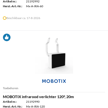
Artikel nr.:
21192992
Herst.-Art.-Nr.:
Mx-A-IRA-60
Beschikbaar ca. 17-8-2026
Toebehoren
MOBOTIX infrarood verlichter 120°, 20m
Artikel nr.:
21192990
Herst.-Art.-Nr.:
Mx-A-IRA-120