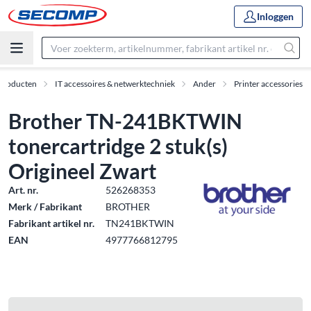
Inloggen
Producten
IT accessoires & netwerktechniek
Ander
Printer accessories
Brother TN-241BKTWIN
tonercartridge 2 stuk(s)
Origineel Zwart
Art. nr.
526268353
Merk / Fabrikant
BROTHER
Fabrikant artikel nr.
TN241BKTWIN
EAN
4977766812795