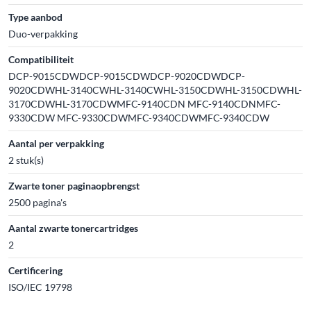
Type aanbod
Duo-verpakking
Compatibiliteit
DCP-9015CDWDCP-9015CDWDCP-9020CDWDCP-
9020CDWHL-3140CWHL-3140CWHL-3150CDWHL-3150CDWHL-
3170CDWHL-3170CDWMFC-9140CDN MFC-9140CDNMFC-
9330CDW MFC-9330CDWMFC-9340CDWMFC-9340CDW
Aantal per verpakking
2 stuk(s)
Zwarte toner paginaopbrengst
2500 pagina's
Aantal zwarte tonercartridges
2
Certificering
ISO/IEC 19798