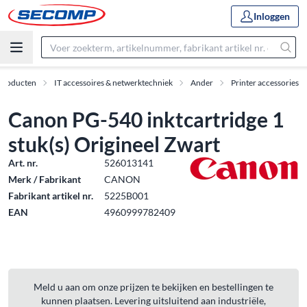
Inloggen
Producten
IT accessoires & netwerktechniek
Ander
Printer accessories
Canon PG-540 inktcartridge 1
stuk(s) Origineel Zwart
Art. nr.
526013141
Merk / Fabrikant
CANON
Fabrikant artikel nr.
5225B001
EAN
4960999782409
Meld u aan om onze prijzen te bekijken en bestellingen te
kunnen plaatsen. Levering uitsluitend aan industriële,