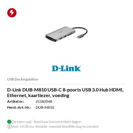
USB Dockingstation
D-Link DUB-M810 USB-C 8-poorts USB 3.0 Hub HDMI,
Ethernet, kaartlezer, voeding
Artikel nr.:
21182048
Herst.-Art.-Nr.:
DUB-M810
Op voorraad - leverbaar binnen enkele dagen
Voor 14.00 uur besteld - meestal dezelfde dag verzonden