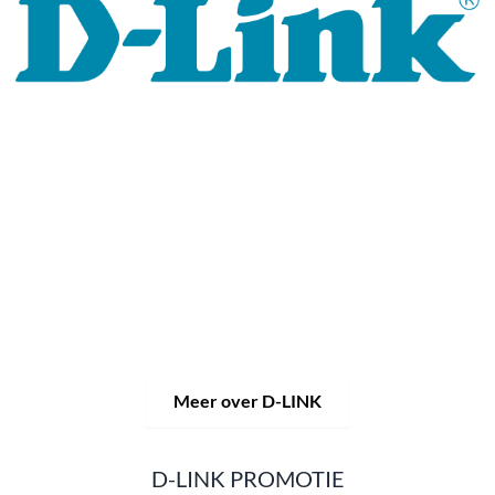
Al 30 jaar staat het merk D-LINK voor hoogwaardige
netwerk- en monitoringtechnologie en op maat gemaakte
totaaloplossingen.
Het productportfolio van D-LINK biedt niet alleen
technische oplossingen, maar levert ook consequent
praktijkgerichte innovaties.
Producten en oplossingen
worden uit één hand aangeboden: draadloos, schakelen en
videobewaking.
Van een eenvoudige WLAN-router tot
complexe netwerkaccessoires, de D-LINK biedt zo
ongeveer alles.
D-LINK-producten zijn zowel geschikt voor privégebruik
als voor professioneel gebruik in industrie en handel.
Meer over D-LINK
D-LINK PROMOTIE