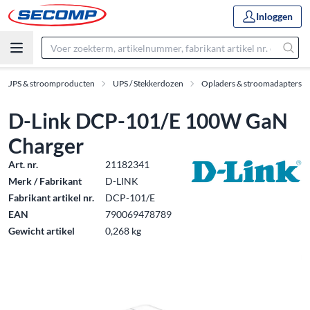
Inloggen
UPS & stroomproducten
UPS / Stekkerdozen
Opladers & stroomadapters
D-Link DCP-101/E 100W GaN
Charger
Art. nr.
21182341
Merk / Fabrikant
D-LINK
Fabrikant artikel nr.
DCP-101/E
EAN
790069478789
Gewicht artikel
0,268 kg