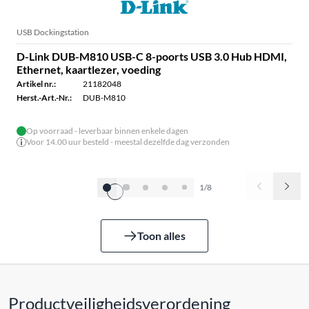
USB Dockingstation
D-Link DUB-M810 USB-C 8-poorts USB 3.0 Hub HDMI,
Ethernet, kaartlezer, voeding
Artikel nr.:
21182048
Herst.-Art.-Nr.:
DUB-M810
Op voorraad - leverbaar binnen enkele dagen
Voor 14.00 uur besteld - meestal dezelfde dag verzonden
1/8
Toon alles
Productveiligheidsverordening