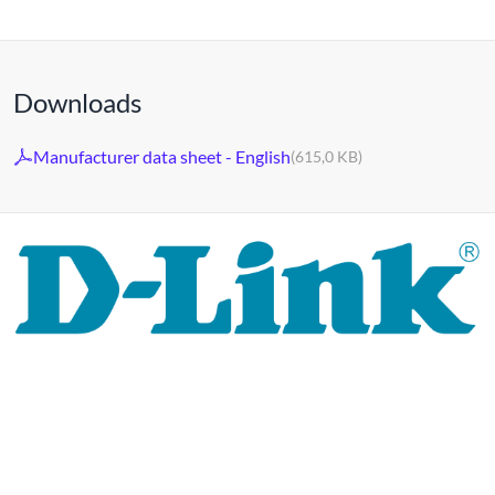
Downloads
Manufacturer data sheet - English
(615,0 KB)
Al 30 jaar staat het merk D-LINK voor hoogwaardige
netwerk- en monitoringtechnologie en op maat gemaakte
totaaloplossingen.
Het productportfolio van D-LINK biedt niet alleen
technische oplossingen, maar levert ook consequent
praktijkgerichte innovaties.
Producten en oplossingen
worden uit één hand aangeboden: draadloos, schakelen en