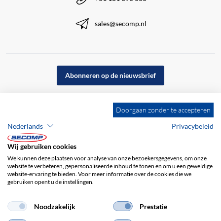
sales@secomp.nl
Abonneren op de nieuwsbrief
Doorgaan zonder te accepteren
Nederlands
Privacybeleid
Wij gebruiken cookies
We kunnen deze plaatsen voor analyse van onze bezoekersgegevens, om onze
website te verbeteren, gepersonaliseerde inhoud te tonen en om u een geweldige
website-ervaring te bieden. Voor meer informatie over de cookies die we
gebruiken opent u de instellingen.
Bedrijfsgegevens
ALV
Disclaimer
Noodzakelijk
Prestatie
Privacybeleid