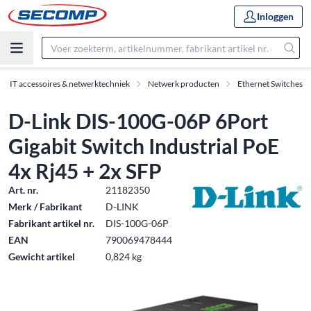
Inloggen
IT accessoires & netwerktechniek
Netwerk producten
Ethernet Switches
D-Link DIS-100G-06P 6Port
Gigabit Switch Industrial PoE
4x Rj45 + 2x SFP
Art. nr.
21182350
Merk / Fabrikant
D-LINK
Fabrikant artikel nr.
DIS-100G-06P
EAN
790069478444
Gewicht artikel
0,824 kg