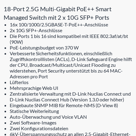
18-Port 2.5G Multi-Gigabit PoE++ Smart
Managed Switch mit 2 x 10G SFP+ Ports
16x 100/1000/2.5GBASE-T-PoE++-Anschlüsse
2x 10G SFP+-Anschlüsse
Die Ports 1 bis 16 sind kompatibel mit IEEE 802.3af/at/bt
(90W)
PoE-Leistungsbudget von 370 W
Verbesserte Sicherheitsfunktionen, einschließlich
Zugriffskontrolllisten (ACLs), D-Link Safeguard Engine hilft
der CPU, Broadcast/Multicast/Unicast Flooding zu
widerstehen, Port Security unterstützt bis zu 64 MAC-
Adressen pro Port
Lüfterlos
Mehrsprachige Web UI
Zentralisierte Verwaltung mit D-Link Nuclias Connect und
D-Link Nuclias Connect Hub (Version 1.3.0 oder höher)
Eingebaute SNMP MIB für Remote-NMS (D-View 8)
Statische Weiterleitung
Auto-Überwachung und Voice VLAN
Zwei Software-Images
Zwei Konfigurationsdateien
6kV-Überspannungsschutz an allen 2,5-Gigabit-Ethernet-