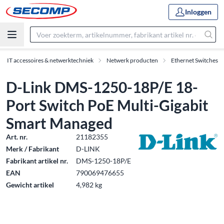
Inloggen
IT accessoires & netwerktechniek
Netwerk producten
Ethernet Switches
D-Link DMS-1250-18P/E 18-
Port Switch PoE Multi-Gigabit
Smart Managed
Art. nr.
21182355
Merk / Fabrikant
D-LINK
Fabrikant artikel nr.
DMS-1250-18P/E
EAN
790069476655
Gewicht artikel
4,982 kg