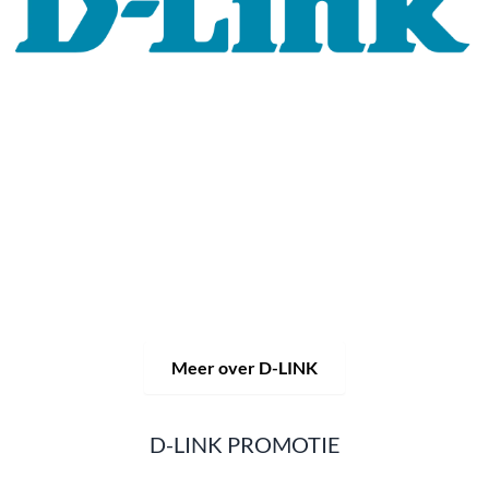
Al 30 jaar staat het merk D-LINK voor hoogwaardige
netwerk- en monitoringtechnologie en op maat gemaakte
totaaloplossingen.
Het productportfolio van D-LINK biedt niet alleen
technische oplossingen, maar levert ook consequent
praktijkgerichte innovaties.
Producten en oplossingen
worden uit één hand aangeboden: draadloos, schakelen en
videobewaking.
Van een eenvoudige WLAN-router tot
complexe netwerkaccessoires, de D-LINK biedt zo
ongeveer alles.
D-LINK-producten zijn zowel geschikt voor privégebruik
als voor professioneel gebruik in industrie en handel.
Meer over D-LINK
D-LINK PROMOTIE