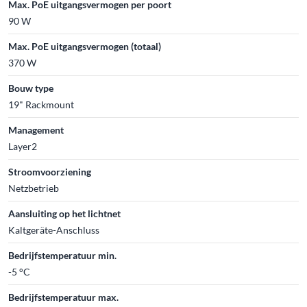
Max. PoE uitgangsvermogen per poort
90 W
Max. PoE uitgangsvermogen (totaal)
370 W
Bouw type
19" Rackmount
Management
Layer2
Stroomvoorziening
Netzbetrieb
Aansluiting op het lichtnet
Kaltgeräte-Anschluss
Bedrijfstemperatuur min.
-5 °C
Bedrijfstemperatuur max.