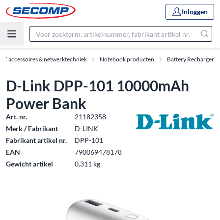
Inloggen
IT accessoires & netwerktechniek
Notebook producten
Battery Recharger
D-Link DPP-101 10000mAh
Power Bank
Art. nr.
21182358
Merk / Fabrikant
D-LINK
Fabrikant artikel nr.
DPP-101
EAN
790069478178
Gewicht artikel
0,311 kg