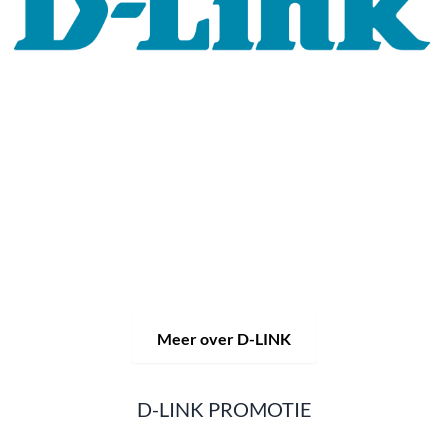
Al 30 jaar staat het merk D-LINK voor hoogwaardige
netwerk- en monitoringtechnologie en op maat gemaakte
totaaloplossingen.
Het productportfolio van D-LINK biedt niet alleen
technische oplossingen, maar levert ook consequent
praktijkgerichte innovaties.
Producten en oplossingen
worden uit één hand aangeboden: draadloos, schakelen en
videobewaking.
Van een eenvoudige WLAN-router tot
complexe netwerkaccessoires, de D-LINK biedt zo
ongeveer alles.
D-LINK-producten zijn zowel geschikt voor privégebruik
als voor professioneel gebruik in industrie en handel.
Meer over D-LINK
D-LINK PROMOTIE