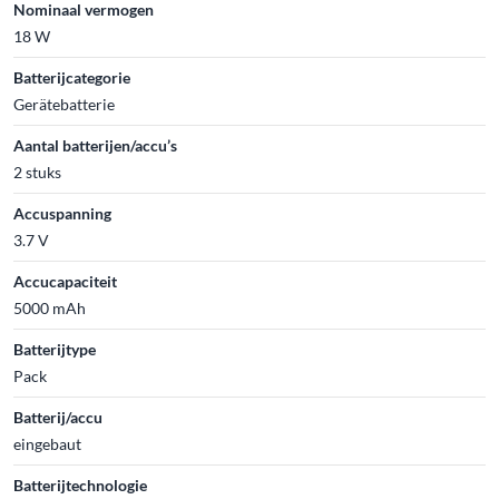
Nominaal vermogen
18 W
Batterijcategorie
Gerätebatterie
Aantal batterijen/accu’s
2 stuks
Accuspanning
3.7 V
Accucapaciteit
5000 mAh
Batterijtype
Pack
Batterij/accu
eingebaut
Batterijtechnologie