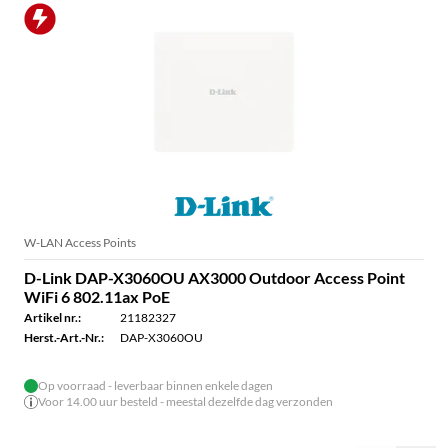
W-LAN Access Points
D-Link DAP-X3060OU AX3000 Outdoor Access Point
WiFi 6 802.11ax PoE
Artikel nr.:
21182327
Herst.-Art.-Nr.:
DAP-X3060OU
Op voorraad - leverbaar binnen enkele dagen
Voor 14.00 uur besteld - meestal dezelfde dag verzonden