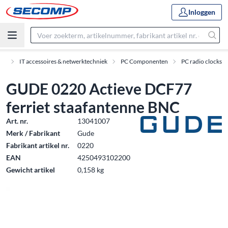
Inloggen
en
IT accessoires & netwerktechniek
PC Componenten
PC radio clocks
GUDE 0220 Actieve DCF77
ferriet staafantenne BNC
Art. nr.
13041007
Merk / Fabrikant
Gude
Fabrikant artikel nr.
0220
EAN
4250493102200
Gewicht artikel
0,158 kg