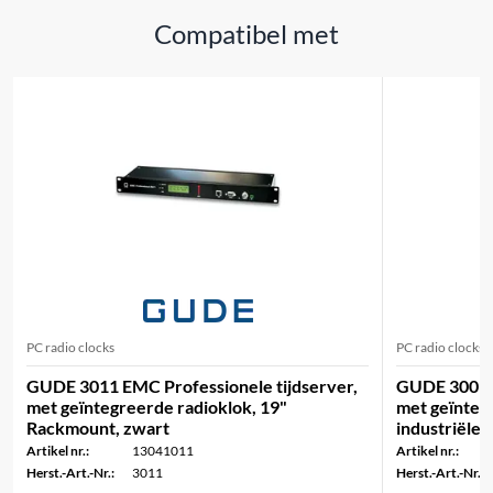
Compatibel met
PC radio clocks
PC radio clocks
GUDE 3011 EMC Professionele tijdserver,
GUDE 3001 E
met geïntegreerde radioklok, 19"
met geïnteg
Rackmount, zwart
industriële
Artikel nr.:
13041011
Artikel nr.:
Herst.-Art.-Nr.:
3011
Herst.-Art.-Nr.: