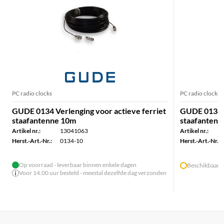
PC radio clocks
PC radio clocks
GUDE 0134 Verlenging voor actieve ferriet
GUDE 0134 V
staafantenne 10m
staafantenn
Artikel nr.:
13041063
Artikel nr.:
Herst.-Art.-Nr.:
0134-10
Herst.-Art.-Nr.:
Op voorraad - leverbaar binnen enkele dagen
Beschikbaar c
Voor 14.00 uur besteld - meestal dezelfde dag verzonden