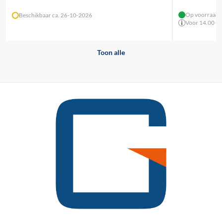
Op voorraad -
Beschikbaar ca. 26-10-2026
Voor 14.00 uu
Toon alle