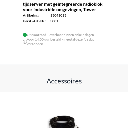
tijdserver met geïntegreerde radioklok
voor industriële omgevingen, Tower
Artikel nr.:
13041013
Herst.-Art.-Nr.:
3001
Op voorraad - leverbaar binnen enkele dagen
Voor 14.00 uur besteld - meestal dezelfde dag
verzonden
Accessoires