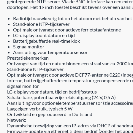
geïntegreerde NTP-server. Via de BNC-interface kan een exte
doorlopen. Het 19 inch toestel beschikt tevens over een aans
Radiotijd nauwkeurig tot op het atoom met behulp van he
Stand-alone NTP-tijdserver
Optimale ontvangst door actieve ferrietstaafantenne
LC-display toont datum en tijd
Batterijgebufferde real-time klok
Signaalmonitor
Aansluiting voor temperatuursensor
Prestatiekenmerken
Ontvangst van tijd en datum binnen een straal van ca. 2000 
Stand-alone NTP-tijdserver
Optimale ontvangst door actieve DCF77-antenne 0220 (inbeg
Interne, batterijgebufferde en temperatuurgecompenseerde re
signaal monitor
LC-display voor datum, tijd en bedrijfsstatus
Schakelbare, potentiaalvrije relaisuitgang (24 V, 0,5 A)
Aansluiting voor optionele temperatuursensor (zie accessoire
Laag eigen verbruik, typisch 5 W
Ontwikkeld en geproduceerd in Duitsland
Netwerk:
Dynamische toewijzing van een IP-adres via DHCP of handmati
Firmware-update via ethernet tijdens bedrijf (zonder het appa