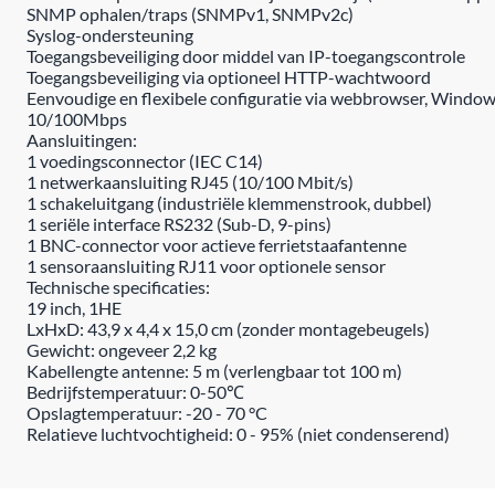
SNMP ophalen/traps (SNMPv1, SNMPv2c)
Syslog-ondersteuning
Toegangsbeveiliging door middel van IP-toegangscontrole
Toegangsbeveiliging via optioneel HTTP-wachtwoord
Eenvoudige en flexibele configuratie via webbrowser, Windo
10/100Mbps
Aansluitingen:
1 voedingsconnector (IEC C14)
1 netwerkaansluiting RJ45 (10/100 Mbit/s)
1 schakeluitgang (industriële klemmenstrook, dubbel)
1 seriële interface RS232 (Sub-D, 9-pins)
1 BNC-connector voor actieve ferrietstaafantenne
1 sensoraansluiting RJ11 voor optionele sensor
Technische specificaties:
19 inch, 1HE
LxHxD: 43,9 x 4,4 x 15,0 cm (zonder montagebeugels)
Gewicht: ongeveer 2,2 kg
Kabellengte antenne: 5 m (verlengbaar tot 100 m)
Bedrijfstemperatuur: 0-50℃
Opslagtemperatuur: -20 - 70 °C
Relatieve luchtvochtigheid: 0 - 95% (niet condenserend)