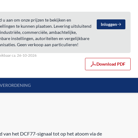
 u aan om onze prijzen te bekijken en
Inloggen
ellingen te kunnen plaatsen. Levering uitsluitend
industriële, commerciële, ambachtelijke,
bare instellingen, autoriteiten en vergelijkbare
nisaties. Geen verkoop aan particulieren!
ikbaar ca. 26-10-2026
Download PDF
SVERORDENING
jd van het DCF77-signaal tot op het atoom via de