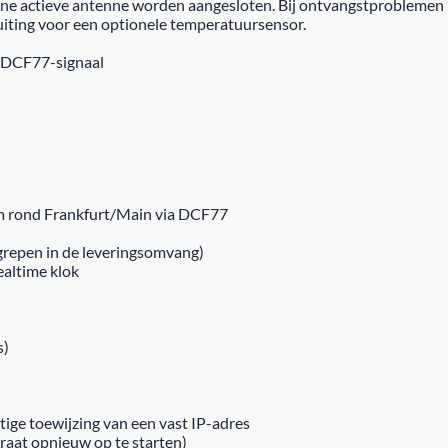
rne actieve antenne worden aangesloten. Bij ontvangstproblemen 
luiting voor een optionele temperatuursensor.
t DCF77-signaal
km rond Frankfurt/Main via DCF77
repen in de leveringsomvang)
altime klok
s)
ge toewijzing van een vast IP-adres
raat opnieuw op te starten)