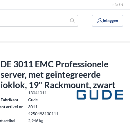
Info EN
Inloggen
DE 3011 EMC Professionele
dserver, met geïntegreerde
dioklok, 19" Rackmount, zwart
.
13041011
 Fabrikant
Gude
nt artikel nr.
3011
4250493130111
t artikel
2,946 kg