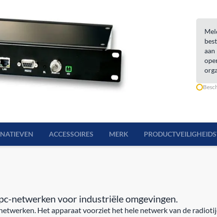
Meld
best
aan 
open
orga
Besch
RNATIEVEN
ACCESSOIRES
MERK
PRODUCTVEILIGHEID
pc-netwerken voor industriële omgevingen.
etwerken. Het apparaat voorziet het hele netwerk van de radioti