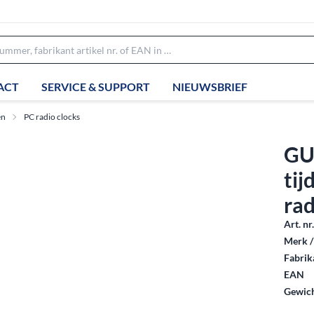
ACT
SERVICE & SUPPORT
NIEUWSBRIEF
en
PC radio clocks
GU
tij
ra
Art. nr
Merk /
Fabrika
EAN
Gewich