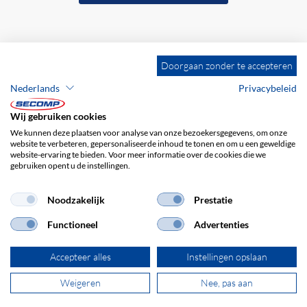
Doorgaan zonder te accepteren
Nederlands
Privacybeleid
Wij gebruiken cookies
We kunnen deze plaatsen voor analyse van onze bezoekersgegevens, om onze
website te verbeteren, gepersonaliseerde inhoud te tonen en om u een geweldige
website-ervaring te bieden. Voor meer informatie over de cookies die we
gebruiken opent u de instellingen.
Bedrijfsgegevens
ALV
Disclaimer
Privacybeleid
Noodzakelijk
Prestatie
Functioneel
Advertenties
Accepteer alles
Instellingen opslaan
Weigeren
Nee, pas aan
© 2026 SECOMP Nederland GmbH. Alle rechten voorbehouden.
powered by polynorm