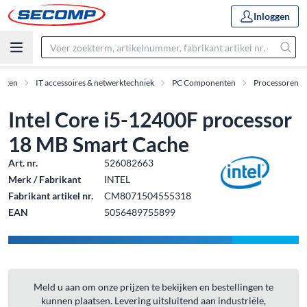
Inloggen
ucten
IT accessoires & netwerktechniek
PC Componenten
Processoren
Intel Core i5-12400F processor
18 MB Smart Cache
Art. nr.
526082663
Merk / Fabrikant
INTEL
Fabrikant artikel nr.
CM8071504555318
EAN
5056489755899
Meld u aan om onze prijzen te bekijken en bestellingen te
kunnen plaatsen. Levering uitsluitend aan industriële,