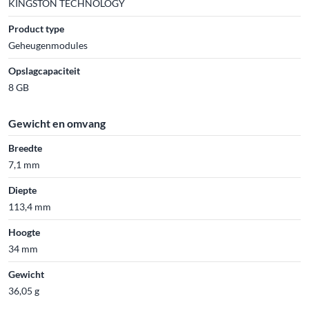
KINGSTON TECHNOLOGY
Product type
Geheugenmodules
Opslagcapaciteit
8 GB
Gewicht en omvang
Breedte
7,1 mm
Diepte
113,4 mm
Hoogte
34 mm
Gewicht
36,05 g