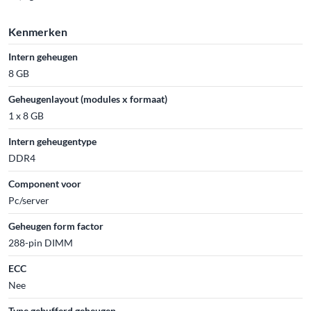
Kenmerken
Intern geheugen
8 GB
Geheugenlayout (modules x formaat)
1 x 8 GB
Intern geheugentype
DDR4
Component voor
Pc/server
Geheugen form factor
288-pin DIMM
ECC
Nee
Type gebufferd geheugen