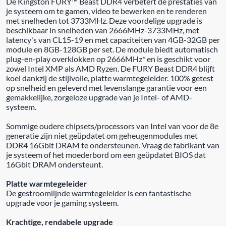
De Kingston FURY™ Beast DDR4 verbetert de prestaties van
je systeem om te gamen, video te bewerken en te renderen
met snelheden tot 3733MHz. Deze voordelige upgrade is
beschikbaar in snelheden van 2666MHz-3733MHz, met
latency's van CL15-19 en met capaciteiten van 4GB-32GB per
module en 8GB-128GB per set. De module biedt automatisch
plug-en-play overklokken op 2666MHz* en is geschikt voor
zowel Intel XMP als AMD Ryzen. De FURY Beast DDR4 blijft
koel dankzij de stijlvolle, platte warmtegeleider. 100% getest
op snelheid en geleverd met levenslange garantie voor een
gemakkelijke, zorgeloze upgrade van je Intel- of AMD-
systeem.
Sommige oudere chipsets/processors van Intel van voor de 8e
generatie zijn niet geüpdatet om geheugenmodules met
DDR4 16Gbit DRAM te ondersteunen. Vraag de fabrikant van
je systeem of het moederbord om een geüpdatet BIOS dat
16Gbit DRAM ondersteunt.
Platte warmtegeleider
De gestroomlijnde warmtegeleider is een fantastische
upgrade voor je gaming systeem.
Krachtige, rendabele upgrade