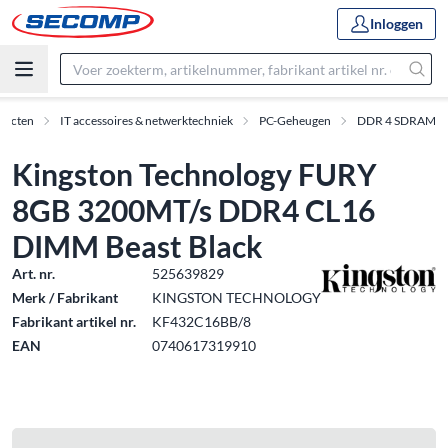
Inloggen
ducten
IT accessoires & netwerktechniek
PC-Geheugen
DDR 4 SDRAM
Kingston Technology FURY
8GB 3200MT/s DDR4 CL16
DIMM Beast Black
Art. nr.
525639829
Merk / Fabrikant
KINGSTON TECHNOLOGY
Fabrikant artikel nr.
KF432C16BB/8
EAN
0740617319910