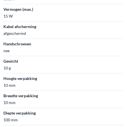
Vermogen (max.)
15 W
Kabel afscherming
afgeschermd
Handschroeven
nee
Gewicht
10 g
Hoogte verpakking
10 mm
Breedte verpakking
10 mm
Diepte verpakking
100 mm