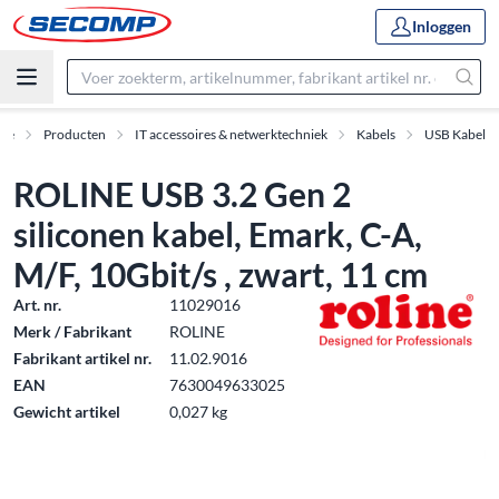
Inloggen
me
Producten
IT accessoires & netwerktechniek
Kabels
USB Kabel
ROLINE USB 3.2 Gen 2
siliconen kabel, Emark, C-A,
M/F, 10Gbit/s , zwart, 11 cm
Art. nr.
11029016
Merk / Fabrikant
ROLINE
Fabrikant artikel nr.
11.02.9016
EAN
7630049633025
Gewicht artikel
0,027 kg