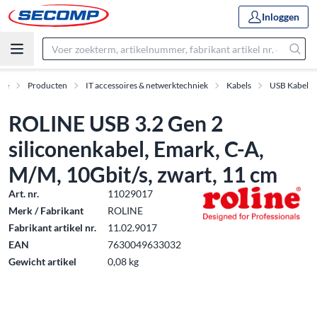
Inloggen
me
Producten
IT accessoires & netwerktechniek
Kabels
USB Kabel
ROLINE USB 3.2 Gen 2
siliconenkabel, Emark, C-A,
M/M, 10Gbit/s, zwart, 11 cm
Art. nr.
11029017
Merk / Fabrikant
ROLINE
Fabrikant artikel nr.
11.02.9017
EAN
7630049633032
Gewicht artikel
0,08 kg