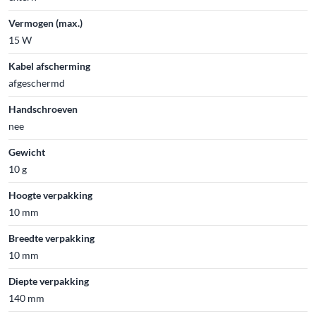
Vermogen (max.)
15 W
Kabel afscherming
afgeschermd
Handschroeven
nee
Gewicht
10 g
Hoogte verpakking
10 mm
Breedte verpakking
10 mm
Diepte verpakking
140 mm