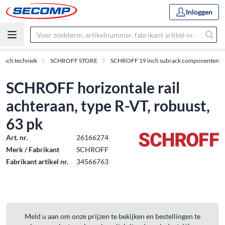
Inloggen
0 inch techniek
SCHROFF STORE
SCHROFF 19 inch subrack componenten
SCHROFF horizontale rail
achteraan, type R-VT, robuust,
63 pk
Art. nr.
26166274
Merk / Fabrikant
SCHROFF
Fabrikant artikel nr.
34566763
Meld u aan om onze prijzen te bekijken en bestellingen te