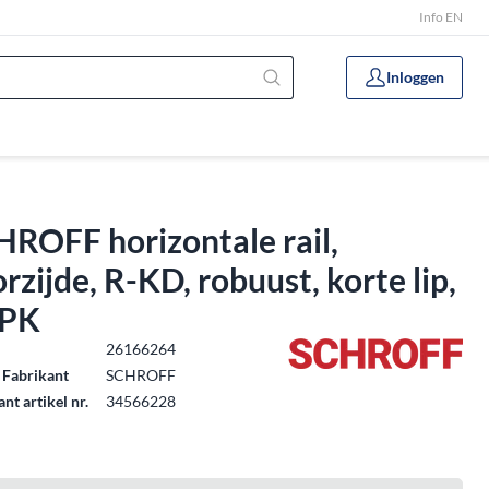
Info EN
Inloggen
ROFF horizontale rail,
rzijde, R-KD, robuust, korte lip,
 PK
.
26166264
 Fabrikant
SCHROFF
nt artikel nr.
34566228