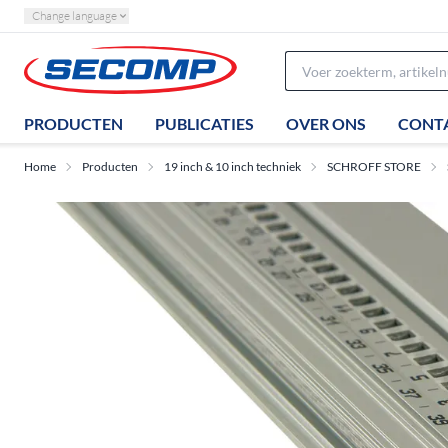
Change language
PRODUCTEN
PUBLICATIES
OVER ONS
CONT
Home
Producten
19 inch & 10 inch techniek
SCHROFF STORE