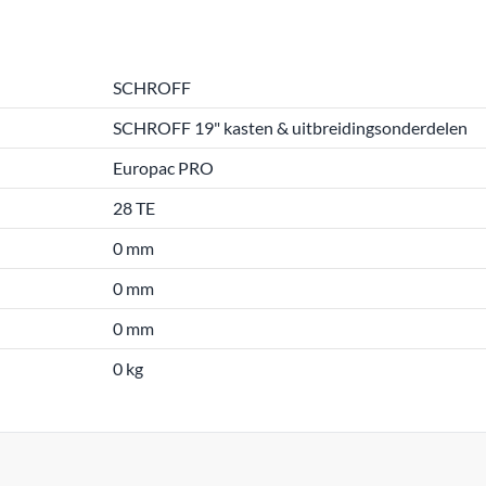
SCHROFF
SCHROFF 19" kasten & uitbreidingsonderdelen
Europac PRO
28 TE
0 mm
0 mm
0 mm
0 kg