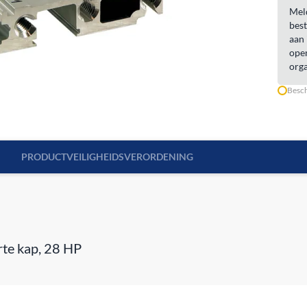
Meld
best
aan 
open
orga
Besch
PRODUCTVEILIGHEIDSVERORDENING
orte kap, 28 HP