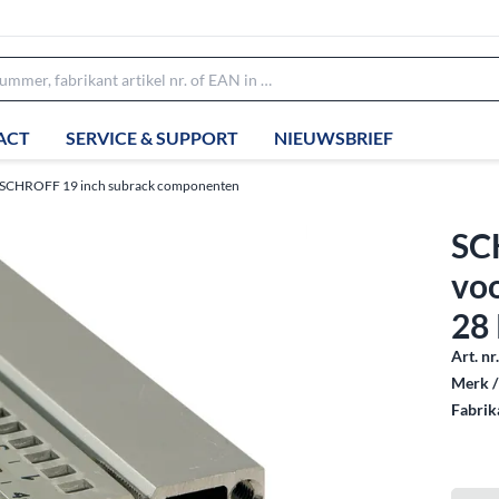
ACT
SERVICE & SUPPORT
NIEUWSBRIEF
SCHROFF 19 inch subrack componenten
SCH
voo
28
Art. nr
Merk /
Fabrika