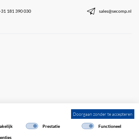
+31 181 390 030
sales@secomp.nl
Doorgaan zonder te accepteren
kelijk
Prestatie
Functioneel
enties