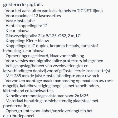
gekleurde pigtails
- Voor het aansluiten van losse kabels en TICNET-lijnen
- Voor maximaal 12 lascassettes
- Vaste installatie
- Aantal koppelingen: 12
- Kleur: blauw
- Glasvezelpigtails: 24x 9/125, OS2, 2 m, LC
- Koppeling: Kleur: blauw
- Koppelingen: LC duplex, keramische huls, kunststof
behuizing, kleur blauw
- Opmerkingen: gekleurd, klaar voor splitsing
- Voor versies met pigtails: splice protectors inbegrepen
- Veilige opslag/beheer van vezeloverlengtes en
lasverbindingen dankzij vooraf geïnstalleerde lascassette(s)
- Met 265 mm de juiste installatiediepte voor uw rack
- Verzonken montage maakt aanpassing op maat aan uw rack
mogelijk, kabelbevestiging mogelijk met kabelbinders,
klittenband en kabelwartels
- Kabelinvoer: montage achteraan voor 2x M25
- Materiaal behuizing: torsiebestendig plaatstaal met
poedercoating
- Opbergruimte voor kabel/vezeloverlengte in het
distributiepaneel