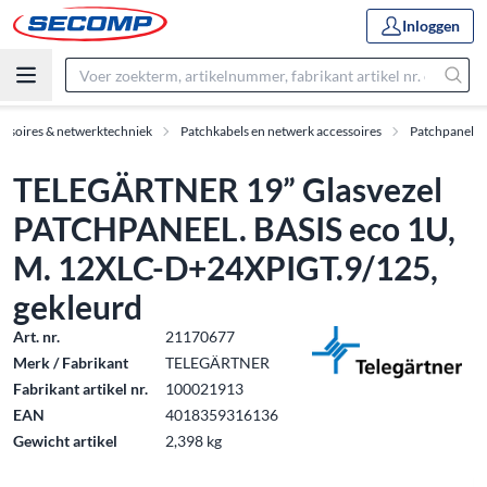
Inloggen
essoires & netwerktechniek
Patchkabels en netwerk accessoires
Patchpanel
TELEGÄRTNER 19” Glasvezel
PATCHPANEEL. BASIS eco 1U,
M. 12XLC-D+24XPIGT.9/125,
gekleurd
Art. nr.
21170677
Merk / Fabrikant
TELEGÄRTNER
Fabrikant artikel nr.
100021913
EAN
4018359316136
Gewicht artikel
2,398 kg