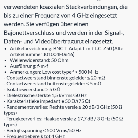
verwendeten koaxialen Steckverbindungen, die
bis zu einer Frequenz von 4 GHz eingesetzt
werden. Sie verfügen über einen
Bajonettverschluss und werden in der Signal-,
Daten- und Videoübertragung eingesetzt.
Artikelbezeichnung: BNC T-Adapt f-m-f L.C. Z50 (Alte
Artikelnummer J01004F0616)
Wellenwiderstand: 50 Ohm
Ausführung: f-m-f
Anmerkungen: Low cost type f < 500 MHz
- Contactweerstand binnenste geleider ≤ 20 mΩ
- Contactweerstand buitenste geleider ≤ 5 mΩ
- Isolatieweerstand ≥ 5 GΩ
- Diëlektrische sterkte 1,5 kVrms/50 Hz
- Karakteristieke impedantie 50 Ω/(75 Ω)
- Rendementsverlies: Rechte versie ≥ 20 dB/3 GHz (50 Ω
types)
- Terugkeerverlies: Haakse versie ≥ 17,7 dB / 3 GHz (50 Ω
types)
- Bedrijfsspanning ≤ 500 Vrms/50 Hz
- Frequentiebereik tot 4 GHz