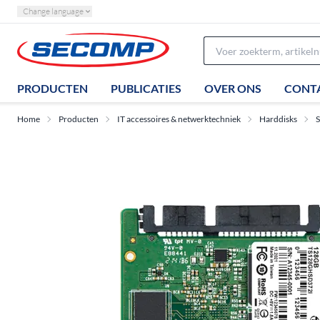
Change language
PRODUCTEN
PUBLICATIES
OVER ONS
CONT
Home
Producten
IT accessoires & netwerktechniek
Harddisks
S