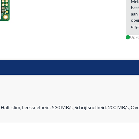
Meld
best
aan 
open
orga
Op vo
lf-slim, Leessnelheid: 530 MB/s, Schrijfsnelheid: 200 MB/s, Ove