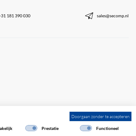
+31 181 390 030
sales@secomp.nl
Doorgaan zonder te accepteren
kelijk
Prestatie
Functioneel