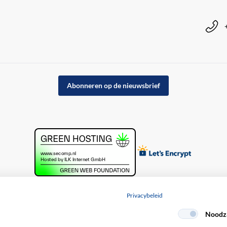
Abonneren op de nieuwsbrief
Privacybeleid
Noodza
acybeleid