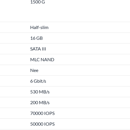
1500 G
Half-slim
16 GB
SATA III
MLC NAND
Nee
6 Gbit/s
530 MB/s
200 MB/s
70000 IOPS
50000 IOPS