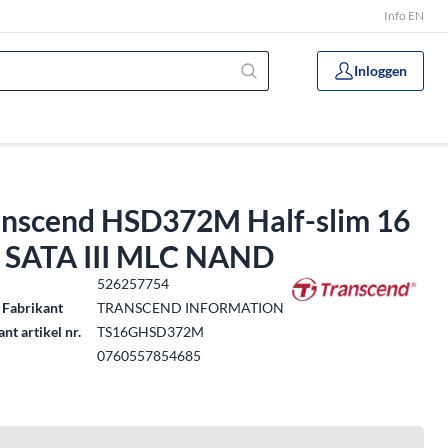
Info EN
Inloggen
anscend HSD372M Half-slim 16
 SATA III MLC NAND
.
526257754
 Fabrikant
TRANSCEND INFORMATION
nt artikel nr.
TS16GHSD372M
0760557854685