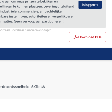
 u aan om onze prijzen te bekijken en
Inloggen
ellingen te kunnen plaatsen. Levering uitsluitend
industriële, commerciële, ambachtelijke,
bare instellingen, autoriteiten en vergelijkbare
nisaties. Geen verkoop aan particulieren!
orraad - leverbaar binnen enkele dagen
Download PDF
rdrachtssnelheid: 6 Gbit/s