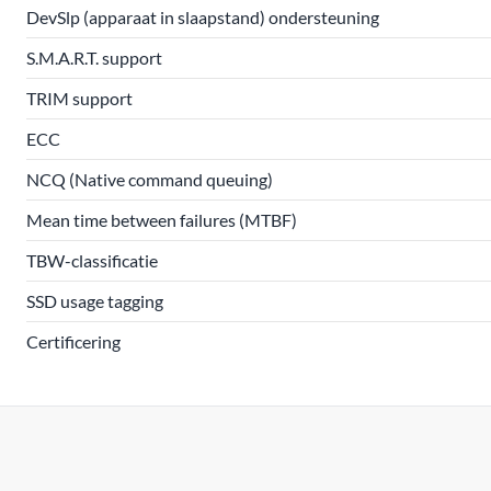
DevSlp (apparaat in slaapstand) ondersteuning
S.M.A.R.T. support
TRIM support
ECC
NCQ (Native command queuing)
Mean time between failures (MTBF)
TBW-classificatie
SSD usage tagging
Certificering