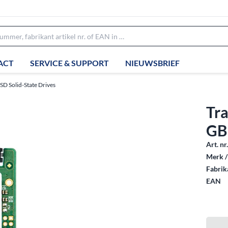
ACT
SERVICE & SUPPORT
NIEUWSBRIEF
SD Solid-State Drives
Tr
GB
Art. nr
Merk /
Fabrika
EAN