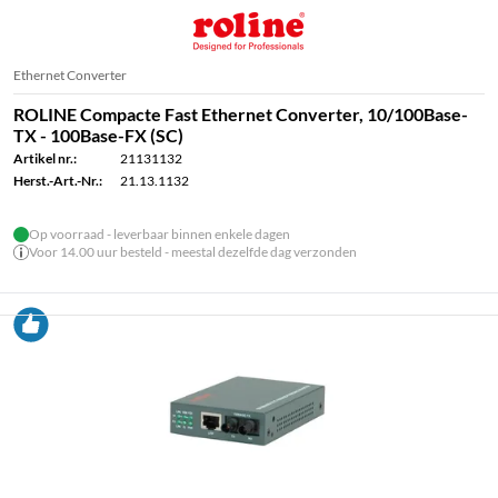
Ethernet Converter
ROLINE Compacte Fast Ethernet Converter, 10/100Base-
TX - 100Base-FX (SC)
Artikel nr.:
21131132
Herst.-Art.-Nr.:
21.13.1132
Op voorraad - leverbaar binnen enkele dagen
Voor 14.00 uur besteld - meestal dezelfde dag verzonden