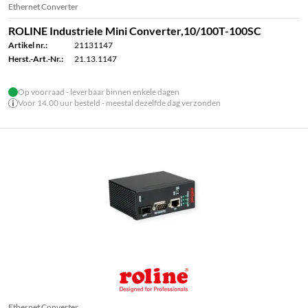
Ethernet Converter
ROLINE Industriele Mini Converter,10/100T-100SC
Artikel nr.:
21131147
Herst.-Art.-Nr.:
21.13.1147
Op voorraad - leverbaar binnen enkele dagen
Voor 14.00 uur besteld - meestal dezelfde dag verzonden
Ethernet Converter