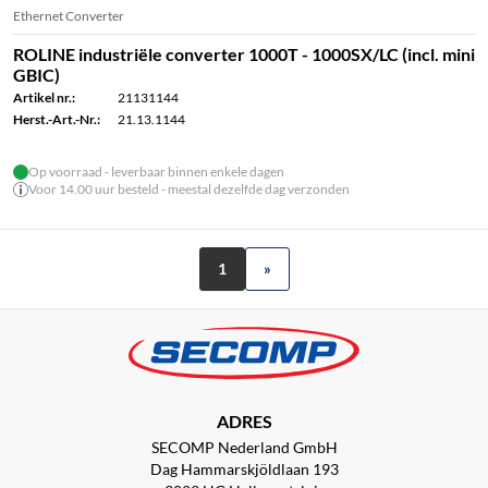
Ethernet Converter
ROLINE industriële converter 1000T - 1000SX/LC (incl. mini
GBIC)
Artikel nr.:
21131144
Herst.-Art.-Nr.:
21.13.1144
Op voorraad - leverbaar binnen enkele dagen
Voor 14.00 uur besteld - meestal dezelfde dag verzonden
1
»
ADRES
SECOMP Nederland GmbH
Dag Hammarskjöldlaan 193