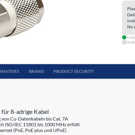
Plea
Deli
inst
No s
In st
Order
RNATIVES
BRAND
PRODUCT SECURITY
 für 8-adrige Kabel
 von Cu-Datenkabeln bis Cat. 7A
ch ISO/IEC 11801 bis 1000 MHz erfüllt
thernet (PoE, PoE plus und UPoE)