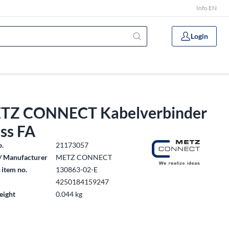
Info EN
Login
TZ CONNECT Kabelverbinder
ss FA
o.
21173057
/ Manufacturer
METZ CONNECT
 item no.
130863-02-E
4250184159247
eight
0.044 kg