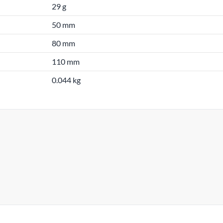
29 g
50 mm
80 mm
110 mm
0.044 kg