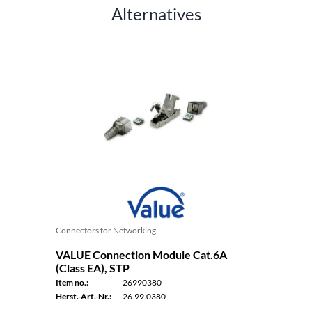
Alternatives
Connectors for Networking
VALUE Connection Module Cat.6A
(Class EA), STP
Item no.:
26990380
Herst.-Art.-Nr.:
26.99.0380