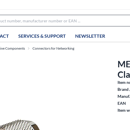
ACT
SERVICES & SUPPORT
NEWSLETTER
sive Components
Connectors for Networking
ME
Cla
Item n
Brand 
Manuf.
EAN
Item w