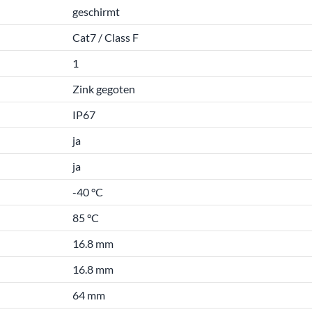
geschirmt
Cat7 / Class F
1
Zink gegoten
IP67
ja
ja
-40 °C
85 °C
16.8 mm
16.8 mm
64 mm