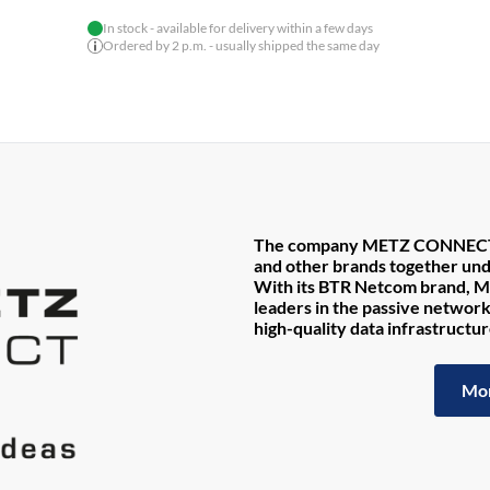
In stock - available for delivery within a few days
Ordered by 2 p.m. - usually shipped the same day
The company METZ CONNECT w
and other brands together un
With its BTR Netcom brand, M
leaders in the passive networ
high-quality data infrastructur
Mo