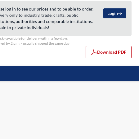
se log in to see our prices and to be able to order.
Login
very only to industry, trade, crafts, public
itutions, authorities and comparable institutions.
ale to private individuals!
ock - available for delivery within a few days
ed by 2 p.m. - usually shipped the same day
Download PDF